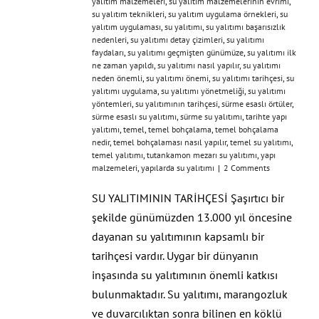
yalıtım malzemeleri
,
su yalıtım malzemelerinin evrimi
,
su yalıtım teknikleri
,
su yalıtım uygulama örnekleri
,
su
yalıtım uygulaması
,
su yalıtımı
,
su yalıtımı başarısızlık
nedenleri
,
su yalıtımı detay çizimleri
,
su yalıtımı
faydaları
,
su yalıtımı geçmişten günümüze
,
su yalıtımı ilk
ne zaman yapıldı
,
su yalıtımı nasıl yapılır
,
su yalıtımı
neden önemli
,
su yalıtımı önemi
,
su yalıtımı tarihçesi
,
su
yalıtımı uygulama
,
su yalıtımı yönetmeliği
,
su yalıtımı
yöntemleri
,
su yalıtımının tarihçesi
,
sürme esaslı örtüler
,
sürme esaslı su yalıtımı
,
sürme su yalıtımı
,
tarihte yapı
yalıtımı
,
temel
,
temel bohçalama
,
temel bohçalama
nedir
,
temel bohçalaması nasıl yapılır
,
temel su yalıtımı
,
temel yalıtımı
,
tutankamon mezarı su yalıtımı
,
yapı
malzemeleri
,
yapılarda su yalıtımı
|
2 Comments
SU YALITIMININ TARİHÇESİ Şaşırtıcı bir
şekilde günümüzden 13.000 yıl öncesine
dayanan su yalıtımının kapsamlı bir
tarihçesi vardır. Uygar bir dünyanın
inşasında su yalıtımının önemli katkısı
bulunmaktadır. Su yalıtımı, marangozluk
ve duvarcılıktan sonra bilinen en köklü