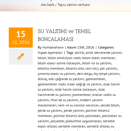
Ana Sayfa
Tag:
su yalıtımı tarihçesi
SU YALITIMI ve TEMEL
15
BOHÇALAMASI
11, 2016
By
Humbarahane
|
Kasım 15th, 2016
|
Categories:
İnşaat Aşamaları
|
Tags:
akrilik
,
antik teknelerde yalıtım
,
bitüm
,
bitüm emülsiyon nedir
,
bitüm esaslı membran
,
bitüm esaslı sürme izolasyon
,
bitüm ile su yalıtımı
,
bitümlü membran
,
bitümlü örtü
,
cam tülü
,
çatı yalıtımı
,
çimento esaslı su yalıtımı
,
derz dolgu
,
dış cehpe yalıtımı
,
drenaj
,
eski çağlarda su yalıtımı
,
geomembran
,
geomembran nedir
,
insan sağlığı ve yalıtım
,
ıslak hacim
su yalıtımı
,
ıslak hacim sürme izolasyon
,
ıslak
hacimlerde su yalıtımı
,
jeomembran
,
krallar vadisi su
yalıtımı
,
Mısır'da su yalıtımı
,
modern yalıtım
malzemeleri
,
nem ve su sızıntısı sorunları
,
okside bitüm
,
perde su yalıtımı
,
perde yalıtımı
,
polimer bitümlü
membran
,
polimer bitümlü örtü
,
poliüretan
,
poliüretan su
yalıtımı
,
polyester
,
püskürtme uygulamaları
,
sentetik
esaslı örtüler
,
sentetik membran
,
sentetik örtüler
,
su