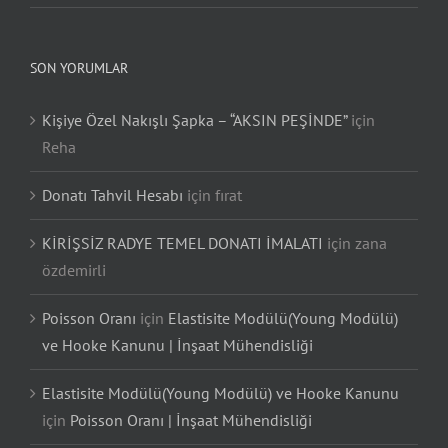
SON YORUMLAR
Kişiye Özel Nakışlı Şapka – “AKSIN PEŞİNDE”
için
Reha
Donatı Tahvil Hesabı
için
fırat
KİRİŞSİZ RADYE TEMEL DONATI İMALATI
için
zana
özdemirli
Poisson Oranı
için
Elastisite Modülü(Young Modülü)
ve Hooke Kanunu | İnşaat Mühendisliği
Elastisite Modülü(Young Modülü) ve Hooke Kanunu
için
Poisson Oranı | İnşaat Mühendisliği