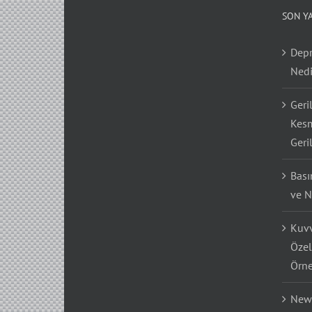
SON Y
Depr
Nedi
Geri
Kesm
Geri
Bası
ve N
Kuvv
Özel
Örne