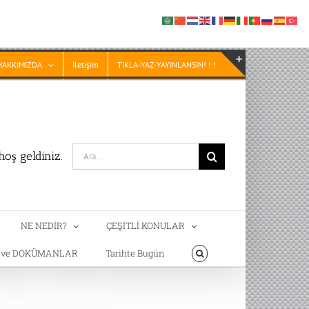
HAKKIMIZDA
İletişim
TIKLA-YAZ-YAYINLANSIN! ! !
Toggle
Sliding
Bar
Area
Search
oş geldiniz.
for:
NE NEDİR?
ÇEŞİTLİ KONULAR
T ve DOKÜMANLAR
Tarihte Bugün