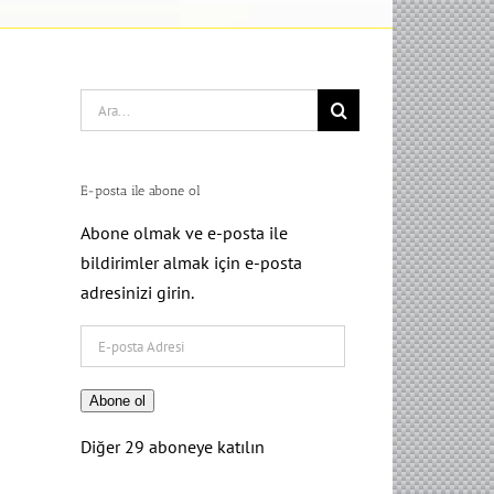
Search
for:
E-posta ile abone ol
Abone olmak ve e-posta ile
bildirimler almak için e-posta
adresinizi girin.
E-
posta
Adresi
Abone ol
Diğer 29 aboneye katılın