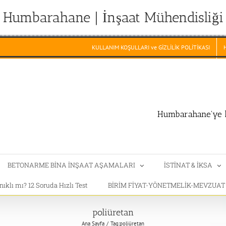
Humbarahane | İnşaat Mühendisliği
KULLANIM KOŞULLARI ve GİZLİLİK POLİTİKASI
Humbarahane'ye h
BETONARME BİNA İNŞAAT AŞAMALARI
İSTİNAT & İKSA
klı mı? 12 Soruda Hızlı Test
BİRİM FİYAT-YÖNETMELİK-MEVZUA
poliüretan
Ana Sayfa
Tag:
poliüretan