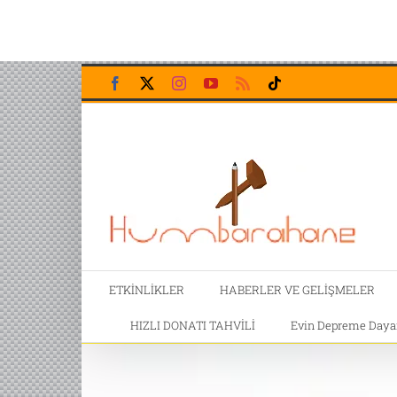
Skip
Facebook
X
Instagram
YouTube
Rss
Tiktok
to
content
ETKİNLİKLER
HABERLER VE GELİŞMELER
HIZLI DONATI TAHVİLİ
Evin Depreme Dayanı