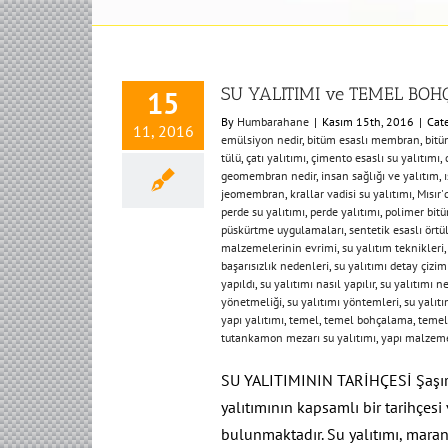
SU YALITIMI ve TEMEL BO
15
By
Humbarahane
|
Kasım 15th, 2016
|
Cat
11, 2016
emülsiyon nedir
,
bitüm esaslı membran
,
bitü
tülü
,
çatı yalıtımı
,
çimento esaslı su yalıtımı
,
geomembran nedir
,
insan sağlığı ve yalıtım
,
jeomembran
,
krallar vadisi su yalıtımı
,
Mısır'
perde su yalıtımı
,
perde yalıtımı
,
polimer bi
püskürtme uygulamaları
,
sentetik esaslı örtü
malzemelerinin evrimi
,
su yalıtım teknikleri
başarısızlık nedenleri
,
su yalıtımı detay çizim
yapıldı
,
su yalıtımı nasıl yapılır
,
su yalıtımı 
yönetmeliği
,
su yalıtımı yöntemleri
,
su yalıtı
yapı yalıtımı
,
temel
,
temel bohçalama
,
temel
tutankamon mezarı su yalıtımı
,
yapı malzeme
SU YALITIMININ TARİHÇESİ Şaşırt
yalıtımının kapsamlı bir tarihçesi
bulunmaktadır. Su yalıtımı, mara