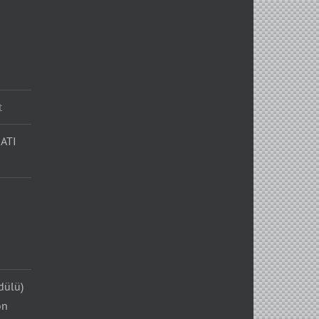
t
ATI
dülü)