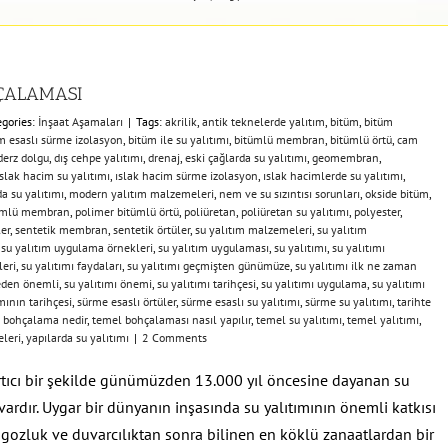
HÇALAMASI
egories:
İnşaat Aşamaları
|
Tags:
akrilik
,
antik teknelerde yalıtım
,
bitüm
,
bitüm
m esaslı sürme izolasyon
,
bitüm ile su yalıtımı
,
bitümlü membran
,
bitümlü örtü
,
cam
derz dolgu
,
dış cehpe yalıtımı
,
drenaj
,
eski çağlarda su yalıtımı
,
geomembran
,
ıslak hacim su yalıtımı
,
ıslak hacim sürme izolasyon
,
ıslak hacimlerde su yalıtımı
,
da su yalıtımı
,
modern yalıtım malzemeleri
,
nem ve su sızıntısı sorunları
,
okside bitüm
,
tümlü membran
,
polimer bitümlü örtü
,
poliüretan
,
poliüretan su yalıtımı
,
polyester
,
ler
,
sentetik membran
,
sentetik örtüler
,
su yalıtım malzemeleri
,
su yalıtım
,
su yalıtım uygulama örnekleri
,
su yalıtım uygulaması
,
su yalıtımı
,
su yalıtımı
leri
,
su yalıtımı faydaları
,
su yalıtımı geçmişten günümüze
,
su yalıtımı ilk ne zaman
neden önemli
,
su yalıtımı önemi
,
su yalıtımı tarihçesi
,
su yalıtımı uygulama
,
su yalıtımı
mının tarihçesi
,
sürme esaslı örtüler
,
sürme esaslı su yalıtımı
,
sürme su yalıtımı
,
tarihte
 bohçalama nedir
,
temel bohçalaması nasıl yapılır
,
temel su yalıtımı
,
temel yalıtımı
,
leri
,
yapılarda su yalıtımı
|
2 Comments
ıcı bir şekilde günümüzden 13.000 yıl öncesine dayanan su
 vardır. Uygar bir dünyanın inşasında su yalıtımının önemli katkısı
ngozluk ve duvarcılıktan sonra bilinen en köklü zanaatlardan bir