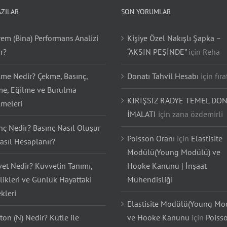
AZILAR
SON YORUMLAR
em (Bina) Performans Analizi
Kişiye Özel Nakışlı Şapka –
r?
“AKSIN PEŞİNDE”
için
Reha
lme Nedir? Çekme, Basınç,
Donatı Tahvil Hesabı
için
fıra
e, Eğilme ve Burulma
KİRİŞSİZ RADYE TEMEL DON
lmeleri
İMALATI
için
zana özdemirli
nç Nedir? Basınç Nasıl Oluşur
Poisson Oranı
için
Elastisite
asıl Hesaplanır?
Modülü(Young Modülü) ve
et Nedir? Kuvvetin Tanımı,
Hooke Kanunu | İnşaat
likleri ve Günlük Hayattaki
Mühendisliği
kleri
Elastisite Modülü(Young Mo