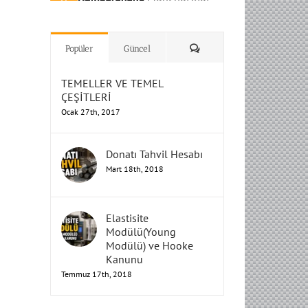
H
H
H
Humbarahane
Humbarahane
,
,
İnşaat
İnşaat
Humbarahane
Humbarahane
Mühendisliği
Mühendisliği
Mühendisliği
H
H
H
H
Mühendisliği
Mühendisliği
Yorum
Popüler
Güncel
TEMELLER VE TEMEL
ÇEŞİTLERİ
Ocak 27th, 2017
Donatı Tahvil Hesabı
Mart 18th, 2018
Elastisite
Modülü(Young
Modülü) ve Hooke
Kanunu
Temmuz 17th, 2018