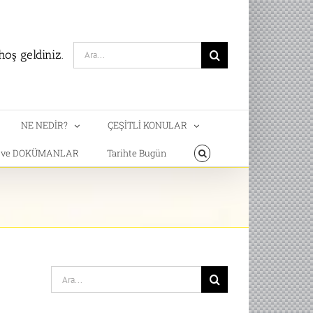
Search
oş geldiniz.
for:
NE NEDİR?
ÇEŞİTLİ KONULAR
T ve DOKÜMANLAR
Tarihte Bugün
Search
for: