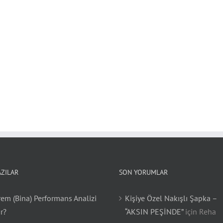
AZILAR
SON YORUMLAR
em (Bina) Performans Analizi
Kişiye Özel Nakışlı Şapka –
r?
“AKSIN PEŞİNDE”
için
Reha