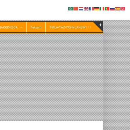
HAKKIMIZDA
İletişim
TIKLA-YAZ-YAYINLANSIN! ! !
Toggle
Sliding
Bar
Area