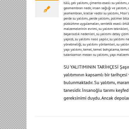
tülü
,
çatı yalıtımı
,
çimento esaslı su yalıtımı
,
geomembran nedir
,
insan sağlığı ve yalıtım
,
jeomembran
,
krallar vadisi su yalıtımı
,
Mısır'
perde su yalıtımı
,
perde yalıtımı
,
polimer bi
püskürtme uygulamaları
,
sentetik esaslı örtü
malzemelerinin evrimi
,
su yalıtım teknikleri
başarısızlık nedenleri
,
su yalıtımı detay çizim
yapıldı
,
su yalıtımı nasıl yapılır
,
su yalıtımı 
yönetmeliği
,
su yalıtımı yöntemleri
,
su yalıtı
yapı yalıtımı
,
temel
,
temel bohçalama
,
temel
tutankamon mezarı su yalıtımı
,
yapı malzeme
SU YALITIMININ TARİHÇESİ Şaşırt
yalıtımının kapsamlı bir tarihçesi
bulunmaktadır. Su yalıtımı, mara
tanesidir. İnsanoğlu tarımı keşf
gereksinimi duydu. Ancak depola