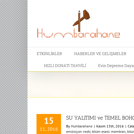
ETKİNLİKLER
HABERLER VE GELİŞMELER
HIZLI DONATI TAHVİLİ
Evin Depreme Dayanı
SU YALITIMI ve TEMEL BO
15
By
Humbarahane
|
Kasım 15th, 2016
|
Cat
11, 2016
emülsiyon nedir
,
bitüm esaslı membran
,
bitü