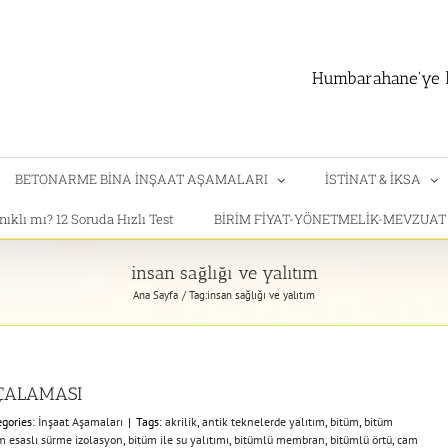
Humbarahane'ye h
BETONARME BİNA İNŞAAT AŞAMALARI
İSTİNAT & İKSA
klı mı? 12 Soruda Hızlı Test
BİRİM FİYAT-YÖNETMELİK-MEVZUA
insan sağlığı ve yalıtım
Ana Sayfa
Tag:
insan sağlığı ve yalıtım
HÇALAMASI
egories:
İnşaat Aşamaları
|
Tags:
akrilik
,
antik teknelerde yalıtım
,
bitüm
,
bitüm
m esaslı sürme izolasyon
,
bitüm ile su yalıtımı
,
bitümlü membran
,
bitümlü örtü
,
cam