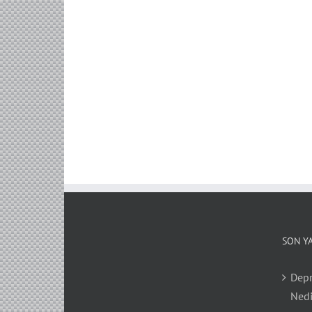
SON Y
Depr
Nedi