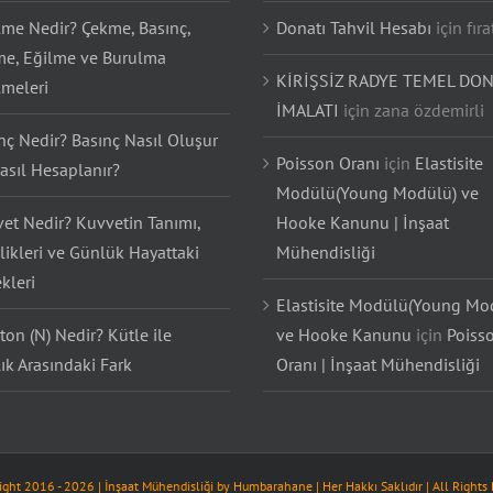
lme Nedir? Çekme, Basınç,
Donatı Tahvil Hesabı
için
fıra
e, Eğilme ve Burulma
KİRİŞSİZ RADYE TEMEL DON
lmeleri
İMALATI
için
zana özdemirli
nç Nedir? Basınç Nasıl Oluşur
Poisson Oranı
için
Elastisite
asıl Hesaplanır?
Modülü(Young Modülü) ve
et Nedir? Kuvvetin Tanımı,
Hooke Kanunu | İnşaat
likleri ve Günlük Hayattaki
Mühendisliği
kleri
Elastisite Modülü(Young Mo
on (N) Nedir? Kütle ile
ve Hooke Kanunu
için
Poiss
lık Arasındaki Fark
Oranı | İnşaat Mühendisliği