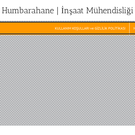
Humbarahane | İnşaat Mühendisliği
KULLANIM KOŞULLARI ve GİZLİLİK POLİTİKASI