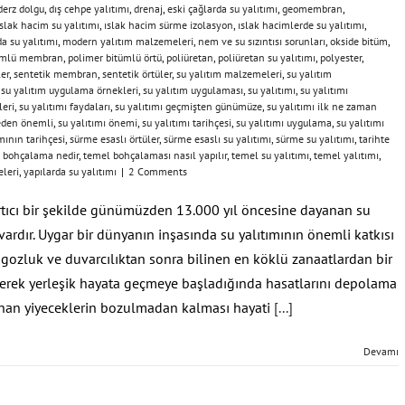
derz dolgu
,
dış cehpe yalıtımı
,
drenaj
,
eski çağlarda su yalıtımı
,
geomembran
,
ıslak hacim su yalıtımı
,
ıslak hacim sürme izolasyon
,
ıslak hacimlerde su yalıtımı
,
da su yalıtımı
,
modern yalıtım malzemeleri
,
nem ve su sızıntısı sorunları
,
okside bitüm
,
tümlü membran
,
polimer bitümlü örtü
,
poliüretan
,
poliüretan su yalıtımı
,
polyester
,
ler
,
sentetik membran
,
sentetik örtüler
,
su yalıtım malzemeleri
,
su yalıtım
,
su yalıtım uygulama örnekleri
,
su yalıtım uygulaması
,
su yalıtımı
,
su yalıtımı
leri
,
su yalıtımı faydaları
,
su yalıtımı geçmişten günümüze
,
su yalıtımı ilk ne zaman
neden önemli
,
su yalıtımı önemi
,
su yalıtımı tarihçesi
,
su yalıtımı uygulama
,
su yalıtımı
mının tarihçesi
,
sürme esaslı örtüler
,
sürme esaslı su yalıtımı
,
sürme su yalıtımı
,
tarihte
 bohçalama nedir
,
temel bohçalaması nasıl yapılır
,
temel su yalıtımı
,
temel yalıtımı
,
leri
,
yapılarda su yalıtımı
|
2 Comments
ıcı bir şekilde günümüzden 13.000 yıl öncesine dayanan su
 vardır. Uygar bir dünyanın inşasında su yalıtımının önemli katkısı
ngozluk ve duvarcılıktan sonra bilinen en köklü zanaatlardan bir
ederek yerleşik hayata geçmeye başladığında hasatlarını depolama
nan yiyeceklerin bozulmadan kalması hayati
[...]
Devamı