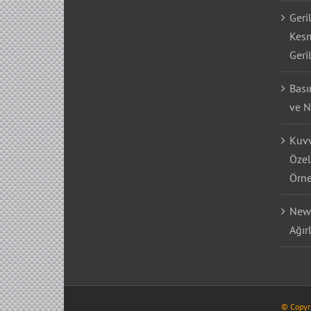
Geri
Kesm
Geri
Bası
ve N
Kuvv
Özel
Örne
Newt
Ağır