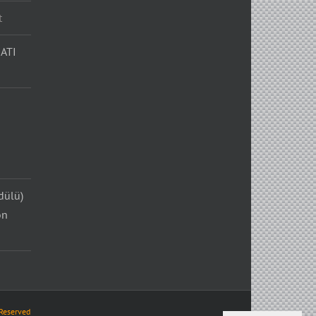
t
ATI
dülü)
on