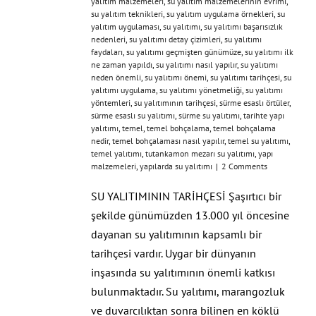
yalıtım malzemeleri
,
su yalıtım malzemelerinin evrimi
,
su yalıtım teknikleri
,
su yalıtım uygulama örnekleri
,
su
yalıtım uygulaması
,
su yalıtımı
,
su yalıtımı başarısızlık
nedenleri
,
su yalıtımı detay çizimleri
,
su yalıtımı
faydaları
,
su yalıtımı geçmişten günümüze
,
su yalıtımı ilk
ne zaman yapıldı
,
su yalıtımı nasıl yapılır
,
su yalıtımı
neden önemli
,
su yalıtımı önemi
,
su yalıtımı tarihçesi
,
su
yalıtımı uygulama
,
su yalıtımı yönetmeliği
,
su yalıtımı
yöntemleri
,
su yalıtımının tarihçesi
,
sürme esaslı örtüler
,
sürme esaslı su yalıtımı
,
sürme su yalıtımı
,
tarihte yapı
yalıtımı
,
temel
,
temel bohçalama
,
temel bohçalama
nedir
,
temel bohçalaması nasıl yapılır
,
temel su yalıtımı
,
temel yalıtımı
,
tutankamon mezarı su yalıtımı
,
yapı
malzemeleri
,
yapılarda su yalıtımı
|
2 Comments
SU YALITIMININ TARİHÇESİ Şaşırtıcı bir
şekilde günümüzden 13.000 yıl öncesine
dayanan su yalıtımının kapsamlı bir
tarihçesi vardır. Uygar bir dünyanın
inşasında su yalıtımının önemli katkısı
bulunmaktadır. Su yalıtımı, marangozluk
ve duvarcılıktan sonra bilinen en köklü