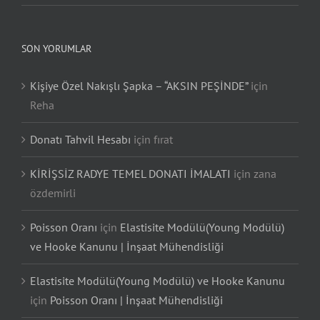
SON YORUMLAR
Kişiye Özel Nakışlı Şapka – “AKSIN PEŞİNDE”
için
Reha
Donatı Tahvil Hesabı
için
fırat
KİRİŞSİZ RADYE TEMEL DONATI İMALATI
için
zana
özdemirli
Poisson Oranı
için
Elastisite Modülü(Young Modülü)
ve Hooke Kanunu | İnşaat Mühendisliği
Elastisite Modülü(Young Modülü) ve Hooke Kanunu
için
Poisson Oranı | İnşaat Mühendisliği