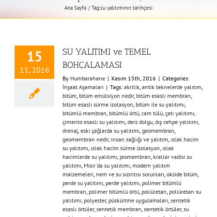
Ana Sayfa
Tag:
su yalıtımının tarihçesi
SU YALITIMI ve TEMEL
15
BOHÇALAMASI
11, 2016
By
Humbarahane
|
Kasım 15th, 2016
|
Categories:
İnşaat Aşamaları
|
Tags:
akrilik
,
antik teknelerde yalıtım
,
bitüm
,
bitüm emülsiyon nedir
,
bitüm esaslı membran
,
bitüm esaslı sürme izolasyon
,
bitüm ile su yalıtımı
,
bitümlü membran
,
bitümlü örtü
,
cam tülü
,
çatı yalıtımı
,
çimento esaslı su yalıtımı
,
derz dolgu
,
dış cehpe yalıtımı
,
drenaj
,
eski çağlarda su yalıtımı
,
geomembran
,
geomembran nedir
,
insan sağlığı ve yalıtım
,
ıslak hacim
su yalıtımı
,
ıslak hacim sürme izolasyon
,
ıslak
hacimlerde su yalıtımı
,
jeomembran
,
krallar vadisi su
yalıtımı
,
Mısır'da su yalıtımı
,
modern yalıtım
malzemeleri
,
nem ve su sızıntısı sorunları
,
okside bitüm
,
perde su yalıtımı
,
perde yalıtımı
,
polimer bitümlü
membran
,
polimer bitümlü örtü
,
poliüretan
,
poliüretan su
yalıtımı
,
polyester
,
püskürtme uygulamaları
,
sentetik
esaslı örtüler
,
sentetik membran
,
sentetik örtüler
,
su