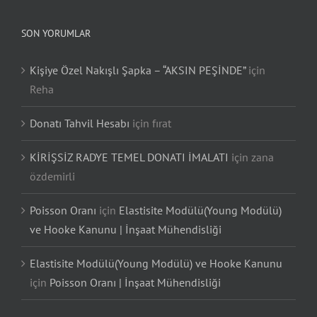
SON YORUMLAR
Kişiye Özel Nakışlı Şapka – “AKSIN PEŞİNDE”
için
Reha
Donatı Tahvil Hesabı
için
fırat
KİRİŞSİZ RADYE TEMEL DONATI İMALATI
için
zana
özdemirli
Poisson Oranı
için
Elastisite Modülü(Young Modülü)
ve Hooke Kanunu | İnşaat Mühendisliği
Elastisite Modülü(Young Modülü) ve Hooke Kanunu
için
Poisson Oranı | İnşaat Mühendisliği