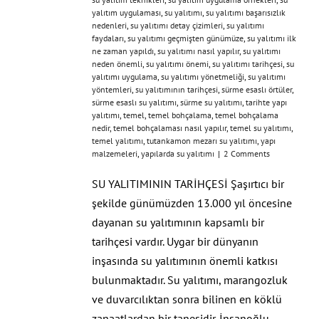
yalıtım uygulaması
,
su yalıtımı
,
su yalıtımı başarısızlık
nedenleri
,
su yalıtımı detay çizimleri
,
su yalıtımı
faydaları
,
su yalıtımı geçmişten günümüze
,
su yalıtımı ilk
ne zaman yapıldı
,
su yalıtımı nasıl yapılır
,
su yalıtımı
neden önemli
,
su yalıtımı önemi
,
su yalıtımı tarihçesi
,
su
yalıtımı uygulama
,
su yalıtımı yönetmeliği
,
su yalıtımı
yöntemleri
,
su yalıtımının tarihçesi
,
sürme esaslı örtüler
,
sürme esaslı su yalıtımı
,
sürme su yalıtımı
,
tarihte yapı
yalıtımı
,
temel
,
temel bohçalama
,
temel bohçalama
nedir
,
temel bohçalaması nasıl yapılır
,
temel su yalıtımı
,
temel yalıtımı
,
tutankamon mezarı su yalıtımı
,
yapı
malzemeleri
,
yapılarda su yalıtımı
|
2 Comments
SU YALITIMININ TARİHÇESİ Şaşırtıcı bir
şekilde günümüzden 13.000 yıl öncesine
dayanan su yalıtımının kapsamlı bir
tarihçesi vardır. Uygar bir dünyanın
inşasında su yalıtımının önemli katkısı
bulunmaktadır. Su yalıtımı, marangozluk
ve duvarcılıktan sonra bilinen en köklü
zanaatlardan bir tanesidir. İnsanoğlu