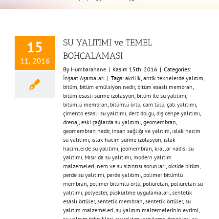
SU YALITIMI ve TEMEL
15
BOHÇALAMASI
11, 2016
By
Humbarahane
|
Kasım 15th, 2016
|
Categories:
İnşaat Aşamaları
|
Tags:
akrilik
,
antik teknelerde yalıtım
,
bitüm
,
bitüm emülsiyon nedir
,
bitüm esaslı membran
,
bitüm esaslı sürme izolasyon
,
bitüm ile su yalıtımı
,
bitümlü membran
,
bitümlü örtü
,
cam tülü
,
çatı yalıtımı
,
çimento esaslı su yalıtımı
,
derz dolgu
,
dış cehpe yalıtımı
,
drenaj
,
eski çağlarda su yalıtımı
,
geomembran
,
geomembran nedir
,
insan sağlığı ve yalıtım
,
ıslak hacim
su yalıtımı
,
ıslak hacim sürme izolasyon
,
ıslak
hacimlerde su yalıtımı
,
jeomembran
,
krallar vadisi su
yalıtımı
,
Mısır'da su yalıtımı
,
modern yalıtım
malzemeleri
,
nem ve su sızıntısı sorunları
,
okside bitüm
,
perde su yalıtımı
,
perde yalıtımı
,
polimer bitümlü
membran
,
polimer bitümlü örtü
,
poliüretan
,
poliüretan su
yalıtımı
,
polyester
,
püskürtme uygulamaları
,
sentetik
esaslı örtüler
,
sentetik membran
,
sentetik örtüler
,
su
yalıtım malzemeleri
,
su yalıtım malzemelerinin evrimi
,
su yalıtım teknikleri
,
su yalıtım uygulama örnekleri
,
su