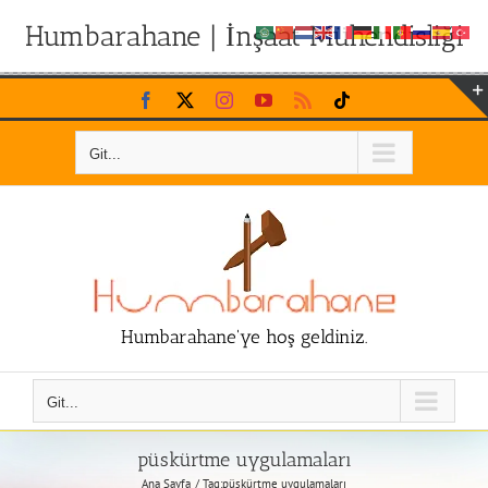
Humbarahane | İnşaat Mühendisliği
Skip
Facebook
X
Instagram
YouTube
Rss
Tiktok
to
content
Git...
Humbarahane'ye hoş geldiniz.
Git...
püskürtme uygulamaları
Ana Sayfa
Tag:
püskürtme uygulamaları