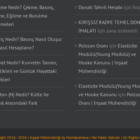
lme Nedir? Çekme, Basınç,
Donatı Tahvil Hesabı
için
fıra
e, Eğilme ve Burulma
KİRİŞSİZ RADYE TEMEL DON
lmeleri
İMALATI
için
zana özdemirli
nç Nedir? Basınç Nasıl Oluşur
Poisson Oranı
için
Elastisite
asıl Hesaplanır?
Modülü(Young Modülü) ve
et Nedir? Kuvvetin Tanımı,
Hooke Kanunu | İnşaat
likleri ve Günlük Hayattaki
Mühendisliği
kleri
Elastisite Modülü(Young Mo
on (N) Nedir? Kütle ile
ve Hooke Kanunu
için
Poiss
lık Arasındaki Fark
Oranı | İnşaat Mühendisliği