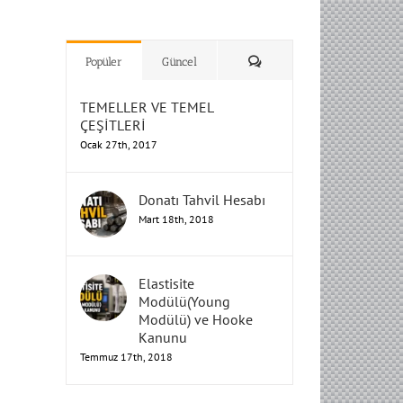
H
H
H
Humbarahane
Humbarahane
,
,
İnşaat
İnşaat
Humbarahane
Humbarahane
Mühendisliği
Mühendisliği
Mühendisliği
H
H
H
H
Mühendisliği
Mühendisliği
Yorum
Popüler
Güncel
TEMELLER VE TEMEL
ÇEŞİTLERİ
Ocak 27th, 2017
Donatı Tahvil Hesabı
Mart 18th, 2018
Elastisite
Modülü(Young
Modülü) ve Hooke
Kanunu
Temmuz 17th, 2018