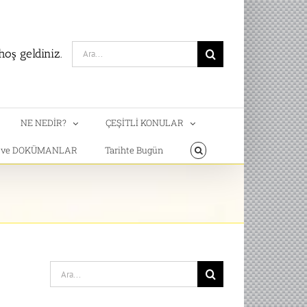
Search
oş geldiniz.
for:
NE NEDİR?
ÇEŞİTLİ KONULAR
T ve DOKÜMANLAR
Tarihte Bugün
Search
for: