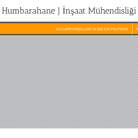
Humbarahane | İnşaat Mühendisliği
KULLANIM KOŞULLARI ve GİZLİLİK POLİTİKASI