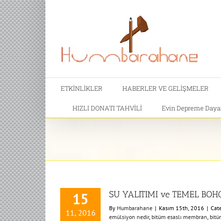
ETKİNLİKLER
HABERLER VE GELİŞMELER
HIZLI DONATI TAHVİLİ
Evin Depreme Dayanı
SU YALITIMI ve TEMEL BO
15
By
Humbarahane
|
Kasım 15th, 2016
|
Cat
11, 2016
emülsiyon nedir
,
bitüm esaslı membran
,
bitü