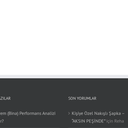
AZILAR
SON YORUMLAR
em (Bina) Performans Analizi
Kişiye Özel Nakışlı Şapka –
r?
“AKSIN PEŞİNDE”
için
Reha