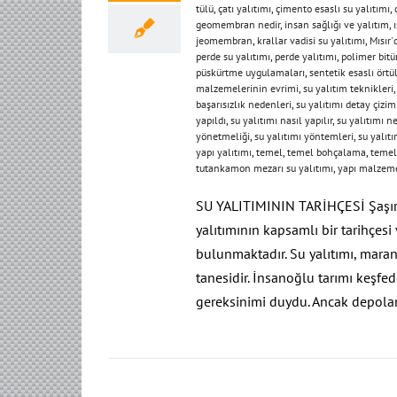
tülü
,
çatı yalıtımı
,
çimento esaslı su yalıtımı
,
geomembran nedir
,
insan sağlığı ve yalıtım
,
jeomembran
,
krallar vadisi su yalıtımı
,
Mısır'
perde su yalıtımı
,
perde yalıtımı
,
polimer bi
püskürtme uygulamaları
,
sentetik esaslı örtü
malzemelerinin evrimi
,
su yalıtım teknikleri
başarısızlık nedenleri
,
su yalıtımı detay çizim
yapıldı
,
su yalıtımı nasıl yapılır
,
su yalıtımı 
yönetmeliği
,
su yalıtımı yöntemleri
,
su yalıtı
yapı yalıtımı
,
temel
,
temel bohçalama
,
temel
tutankamon mezarı su yalıtımı
,
yapı malzeme
SU YALITIMININ TARİHÇESİ Şaşırt
yalıtımının kapsamlı bir tarihçesi
bulunmaktadır. Su yalıtımı, mara
tanesidir. İnsanoğlu tarımı keşf
gereksinimi duydu. Ancak depola