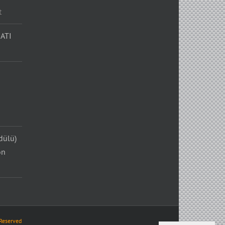
t
ATI
dülü)
on