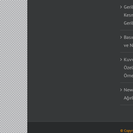
Geri
Kesm
Geri
Bası
ve N
Kuvv
Özel
Örne
Newt
Ağır