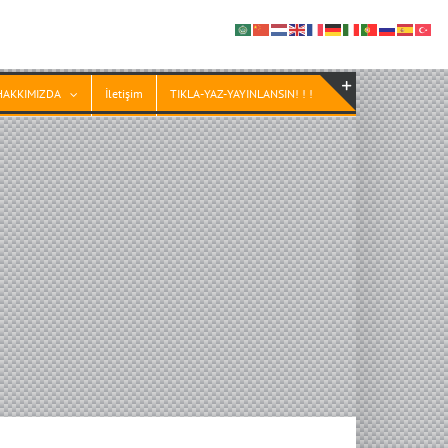
HAKKIMIZDA
İletişim
TIKLA-YAZ-YAYINLANSIN! ! !
Toggle
Sliding
Bar
Area