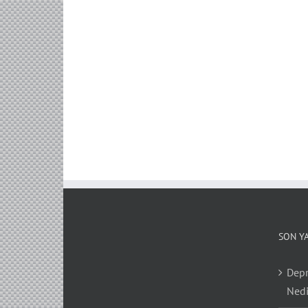
SON Y
Depr
Nedi