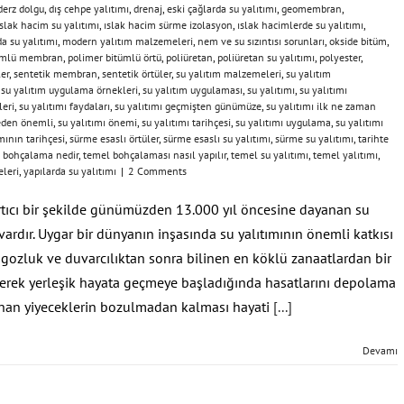
derz dolgu
,
dış cehpe yalıtımı
,
drenaj
,
eski çağlarda su yalıtımı
,
geomembran
,
ıslak hacim su yalıtımı
,
ıslak hacim sürme izolasyon
,
ıslak hacimlerde su yalıtımı
,
da su yalıtımı
,
modern yalıtım malzemeleri
,
nem ve su sızıntısı sorunları
,
okside bitüm
,
tümlü membran
,
polimer bitümlü örtü
,
poliüretan
,
poliüretan su yalıtımı
,
polyester
,
ler
,
sentetik membran
,
sentetik örtüler
,
su yalıtım malzemeleri
,
su yalıtım
,
su yalıtım uygulama örnekleri
,
su yalıtım uygulaması
,
su yalıtımı
,
su yalıtımı
leri
,
su yalıtımı faydaları
,
su yalıtımı geçmişten günümüze
,
su yalıtımı ilk ne zaman
neden önemli
,
su yalıtımı önemi
,
su yalıtımı tarihçesi
,
su yalıtımı uygulama
,
su yalıtımı
mının tarihçesi
,
sürme esaslı örtüler
,
sürme esaslı su yalıtımı
,
sürme su yalıtımı
,
tarihte
 bohçalama nedir
,
temel bohçalaması nasıl yapılır
,
temel su yalıtımı
,
temel yalıtımı
,
leri
,
yapılarda su yalıtımı
|
2 Comments
ıcı bir şekilde günümüzden 13.000 yıl öncesine dayanan su
 vardır. Uygar bir dünyanın inşasında su yalıtımının önemli katkısı
ngozluk ve duvarcılıktan sonra bilinen en köklü zanaatlardan bir
ederek yerleşik hayata geçmeye başladığında hasatlarını depolama
nan yiyeceklerin bozulmadan kalması hayati
[...]
Devamı