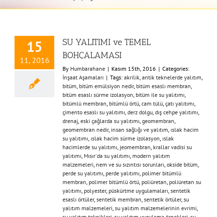
SU YALITIMI ve TEMEL
15
BOHÇALAMASI
11, 2016
By
Humbarahane
|
Kasım 15th, 2016
|
Categories:
İnşaat Aşamaları
|
Tags:
akrilik
,
antik teknelerde yalıtım
,
bitüm
,
bitüm emülsiyon nedir
,
bitüm esaslı membran
,
bitüm esaslı sürme izolasyon
,
bitüm ile su yalıtımı
,
bitümlü membran
,
bitümlü örtü
,
cam tülü
,
çatı yalıtımı
,
çimento esaslı su yalıtımı
,
derz dolgu
,
dış cehpe yalıtımı
,
drenaj
,
eski çağlarda su yalıtımı
,
geomembran
,
geomembran nedir
,
insan sağlığı ve yalıtım
,
ıslak hacim
su yalıtımı
,
ıslak hacim sürme izolasyon
,
ıslak
hacimlerde su yalıtımı
,
jeomembran
,
krallar vadisi su
yalıtımı
,
Mısır'da su yalıtımı
,
modern yalıtım
malzemeleri
,
nem ve su sızıntısı sorunları
,
okside bitüm
,
perde su yalıtımı
,
perde yalıtımı
,
polimer bitümlü
membran
,
polimer bitümlü örtü
,
poliüretan
,
poliüretan su
yalıtımı
,
polyester
,
püskürtme uygulamaları
,
sentetik
esaslı örtüler
,
sentetik membran
,
sentetik örtüler
,
su
yalıtım malzemeleri
,
su yalıtım malzemelerinin evrimi
,
su yalıtım teknikleri
,
su yalıtım uygulama örnekleri
,
su