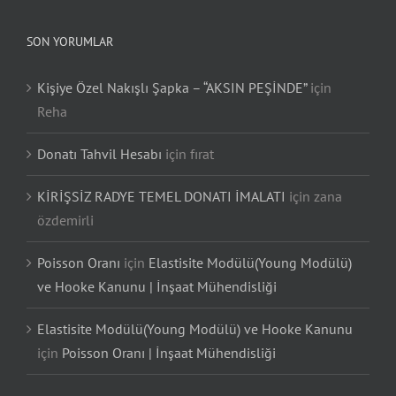
SON YORUMLAR
Kişiye Özel Nakışlı Şapka – “AKSIN PEŞİNDE”
için
Reha
Donatı Tahvil Hesabı
için
fırat
KİRİŞSİZ RADYE TEMEL DONATI İMALATI
için
zana
özdemirli
Poisson Oranı
için
Elastisite Modülü(Young Modülü)
ve Hooke Kanunu | İnşaat Mühendisliği
Elastisite Modülü(Young Modülü) ve Hooke Kanunu
için
Poisson Oranı | İnşaat Mühendisliği