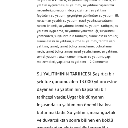
yalıtım uygulaması
,
su yalıtımı
,
su yalıtımı başarısızlık
nedenleri
,
su yalıtımı detay çizimleri
,
su yalıtımı
faydaları
,
su yalıtımı geçmişten günümüze
,
su yalıtımı ilk
ne zaman yapıldı
,
su yalıtımı nasıl yapılır
,
su yalıtımı
neden önemli
,
su yalıtımı önemi
,
su yalıtımı tarihçesi
,
su
yalıtımı uygulama
,
su yalıtımı yönetmeliği
,
su yalıtımı
yöntemleri
,
su yalıtımının tarihçesi
,
sürme esaslı örtüler
,
sürme esaslı su yalıtımı
,
sürme su yalıtımı
,
tarihte yapı
yalıtımı
,
temel
,
temel bohçalama
,
temel bohçalama
nedir
,
temel bohçalaması nasıl yapılır
,
temel su yalıtımı
,
temel yalıtımı
,
tutankamon mezarı su yalıtımı
,
yapı
malzemeleri
,
yapılarda su yalıtımı
|
2 Comments
SU YALITIMININ TARİHÇESİ Şaşırtıcı bir
şekilde günümüzden 13.000 yıl öncesine
dayanan su yalıtımının kapsamlı bir
tarihçesi vardır. Uygar bir dünyanın
inşasında su yalıtımının önemli katkısı
bulunmaktadır. Su yalıtımı, marangozluk
ve duvarcılıktan sonra bilinen en köklü
zanaatlardan bir tanesidir. İnsanoğlu