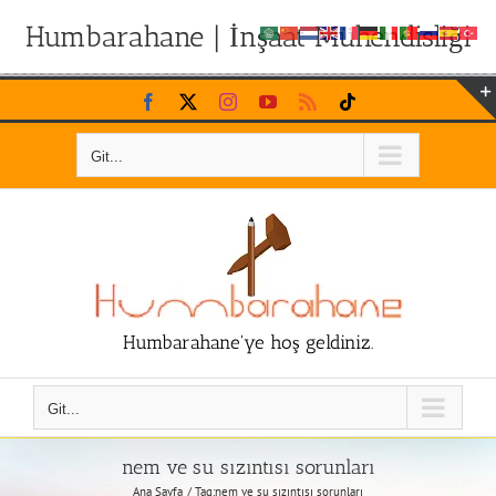
Humbarahane | İnşaat Mühendisliği
Skip
Facebook
X
Instagram
YouTube
Rss
Tiktok
to
content
Git...
Humbarahane'ye hoş geldiniz.
Git...
nem ve su sızıntısı sorunları
Ana Sayfa
Tag:
nem ve su sızıntısı sorunları