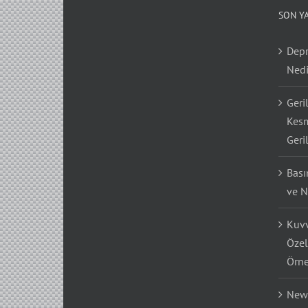
SON Y
Depr
Nedi
Geri
Kesm
Geri
Bası
ve N
Kuvv
Özel
Örne