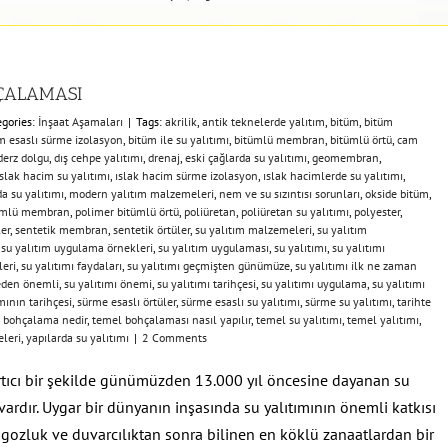
HÇALAMASI
egories:
İnşaat Aşamaları
|
Tags:
akrilik
,
antik teknelerde yalıtım
,
bitüm
,
bitüm
m esaslı sürme izolasyon
,
bitüm ile su yalıtımı
,
bitümlü membran
,
bitümlü örtü
,
cam
derz dolgu
,
dış cehpe yalıtımı
,
drenaj
,
eski çağlarda su yalıtımı
,
geomembran
,
ıslak hacim su yalıtımı
,
ıslak hacim sürme izolasyon
,
ıslak hacimlerde su yalıtımı
,
da su yalıtımı
,
modern yalıtım malzemeleri
,
nem ve su sızıntısı sorunları
,
okside bitüm
,
tümlü membran
,
polimer bitümlü örtü
,
poliüretan
,
poliüretan su yalıtımı
,
polyester
,
ler
,
sentetik membran
,
sentetik örtüler
,
su yalıtım malzemeleri
,
su yalıtım
,
su yalıtım uygulama örnekleri
,
su yalıtım uygulaması
,
su yalıtımı
,
su yalıtımı
leri
,
su yalıtımı faydaları
,
su yalıtımı geçmişten günümüze
,
su yalıtımı ilk ne zaman
neden önemli
,
su yalıtımı önemi
,
su yalıtımı tarihçesi
,
su yalıtımı uygulama
,
su yalıtımı
mının tarihçesi
,
sürme esaslı örtüler
,
sürme esaslı su yalıtımı
,
sürme su yalıtımı
,
tarihte
 bohçalama nedir
,
temel bohçalaması nasıl yapılır
,
temel su yalıtımı
,
temel yalıtımı
,
leri
,
yapılarda su yalıtımı
|
2 Comments
ıcı bir şekilde günümüzden 13.000 yıl öncesine dayanan su
 vardır. Uygar bir dünyanın inşasında su yalıtımının önemli katkısı
ngozluk ve duvarcılıktan sonra bilinen en köklü zanaatlardan bir