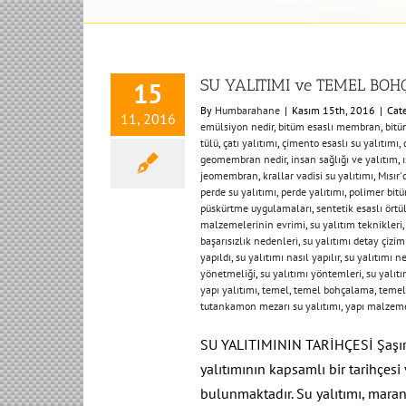
SU YALITIMI ve TEMEL BO
15
By
Humbarahane
|
Kasım 15th, 2016
|
Cat
11, 2016
emülsiyon nedir
,
bitüm esaslı membran
,
bitü
tülü
,
çatı yalıtımı
,
çimento esaslı su yalıtımı
,
geomembran nedir
,
insan sağlığı ve yalıtım
,
jeomembran
,
krallar vadisi su yalıtımı
,
Mısır'
perde su yalıtımı
,
perde yalıtımı
,
polimer bi
püskürtme uygulamaları
,
sentetik esaslı örtü
malzemelerinin evrimi
,
su yalıtım teknikleri
başarısızlık nedenleri
,
su yalıtımı detay çizim
yapıldı
,
su yalıtımı nasıl yapılır
,
su yalıtımı 
yönetmeliği
,
su yalıtımı yöntemleri
,
su yalıtı
yapı yalıtımı
,
temel
,
temel bohçalama
,
temel
tutankamon mezarı su yalıtımı
,
yapı malzeme
SU YALITIMININ TARİHÇESİ Şaşırt
yalıtımının kapsamlı bir tarihçesi
bulunmaktadır. Su yalıtımı, mara