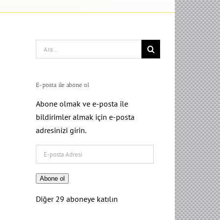
Search
for:
E-posta ile abone ol
Abone olmak ve e-posta ile
bildirimler almak için e-posta
adresinizi girin.
E-
posta
Adresi
Abone ol
Diğer 29 aboneye katılın