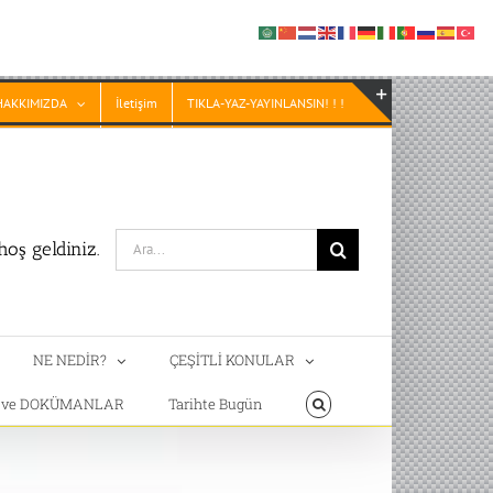
HAKKIMIZDA
İletişim
TIKLA-YAZ-YAYINLANSIN! ! !
Toggle
Sliding
Bar
Area
Search
oş geldiniz.
for:
NE NEDİR?
ÇEŞİTLİ KONULAR
T ve DOKÜMANLAR
Tarihte Bugün