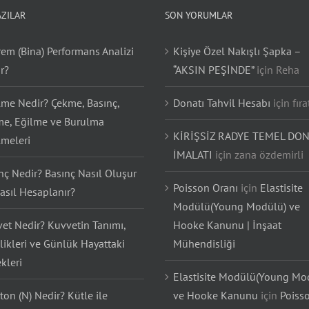
AZILAR
SON YORUMLAR
em (Bina) Performans Analizi
Kişiye Özel Nakışlı Şapka –
r?
“AKSIN PEŞİNDE”
için
Reha
lme Nedir? Çekme, Basınç,
Donatı Tahvil Hesabı
için
fıra
e, Eğilme ve Burulma
KİRİŞSİZ RADYE TEMEL DON
lmeleri
İMALATI
için
zana özdemirli
nç Nedir? Basınç Nasıl Oluşur
Poisson Oranı
için
Elastisite
asıl Hesaplanır?
Modülü(Young Modülü) ve
et Nedir? Kuvvetin Tanımı,
Hooke Kanunu | İnşaat
likleri ve Günlük Hayattaki
Mühendisliği
kleri
Elastisite Modülü(Young Mo