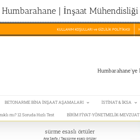
Humbarahane | İnşaat Mühendisliği
KULLANIM KOŞULLARI ve GİZLİLİK POLİTİKASI
Humbarahane'ye h
BETONARME BİNA İNŞAAT AŞAMALARI
İSTİNAT & İKSA
klı mı? 12 Soruda Hızlı Test
BİRİM FİYAT-YÖNETMELİK-MEVZUA
sürme esaslı örtüler
Ana Sayfa
Tag:
sürme esaslı örtüler