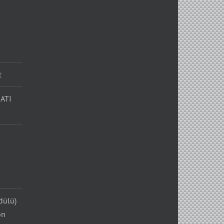
t
ATI
dülü)