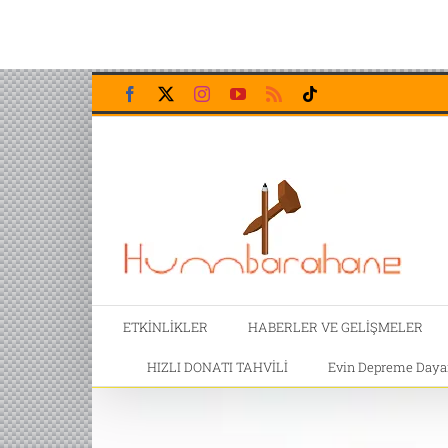
Skip
Facebook
X
Instagram
YouTube
Rss
Tiktok
to
content
ETKİNLİKLER
HABERLER VE GELİŞMELER
HIZLI DONATI TAHVİLİ
Evin Depreme Dayanı