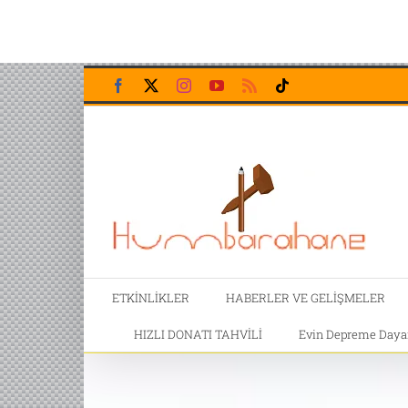
Skip
Facebook
X
Instagram
YouTube
Rss
Tiktok
to
content
ETKİNLİKLER
HABERLER VE GELİŞMELER
HIZLI DONATI TAHVİLİ
Evin Depreme Dayanı