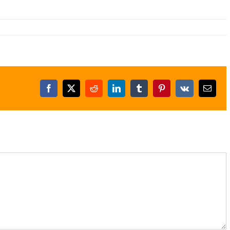
Facebook
X
Reddit
LinkedIn
Tumblr
Pinterest
Vk
E-
posta