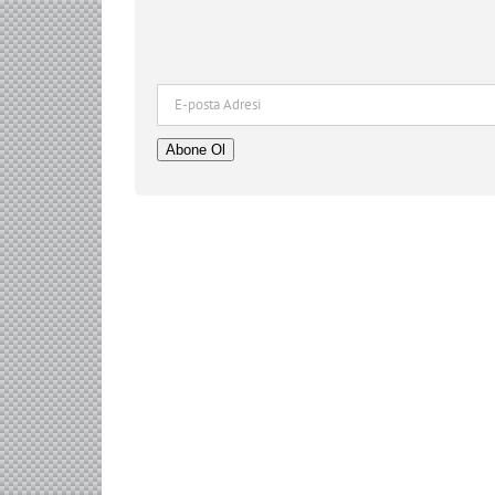
E-
posta
Adresi
Abone Ol