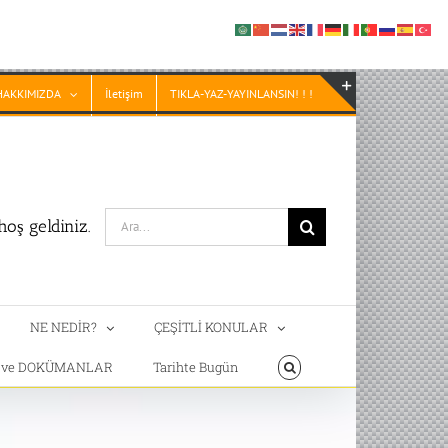
HAKKIMIZDA
İletişim
TIKLA-YAZ-YAYINLANSIN! ! !
Toggle
Sliding
Bar
Area
Search
oş geldiniz.
for:
NE NEDİR?
ÇEŞİTLİ KONULAR
T ve DOKÜMANLAR
Tarihte Bugün