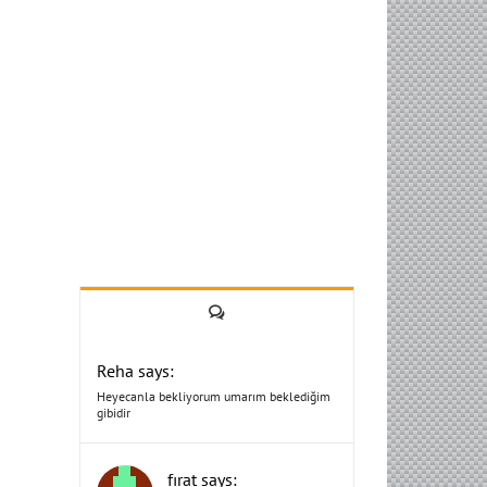
Yorum
Reha says:
Heyecanla bekliyorum umarım beklediğim
gibidir
fırat says: