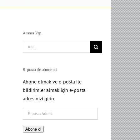
Arama Yap
Search
for:
E-posta ile abone ol
Abone olmak ve e-posta ile
bildirimler almak için e-posta
adresinizi girin.
E-
posta
Adresi
Abone ol