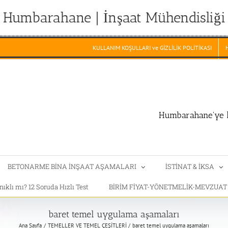
Humbarahane | İnşaat Mühendisliği
KULLANIM KOŞULLARI ve GİZLİLİK POLİTİKASI
Humbarahane'ye h
BETONARME BİNA İNŞAAT AŞAMALARI
İSTİNAT & İKSA
klı mı? 12 Soruda Hızlı Test
BİRİM FİYAT-YÖNETMELİK-MEVZUA
baret temel uygulama aşamaları
Ana Sayfa
TEMELLER VE TEMEL ÇEŞİTLERİ
baret temel uygulama aşamaları