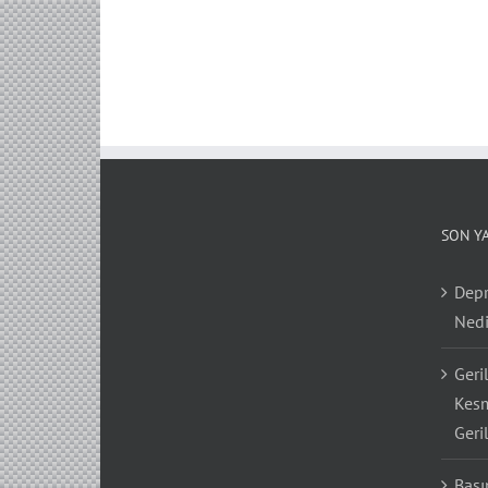
SON Y
Depr
Nedi
Geri
Kesm
Geri
Bası