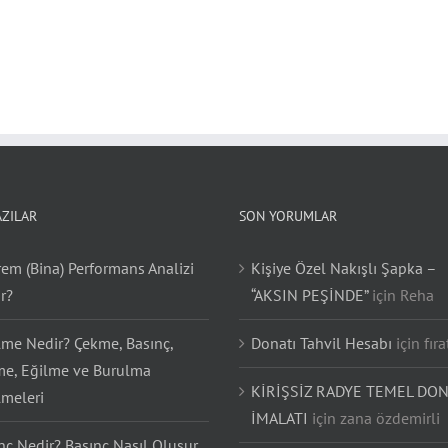
AZILAR
SON YORUMLAR
em (Bina) Performans Analizi
Kişiye Özel Nakışlı Şapka –
r?
“AKSIN PEŞİNDE”
için
Reha
lme Nedir? Çekme, Basınç,
Donatı Tahvil Hesabı
için
fıra
e, Eğilme ve Burulma
KİRİŞSİZ RADYE TEMEL DON
lmeleri
İMALATI
için
zana özdemirli
nç Nedir? Basınç Nasıl Oluşur