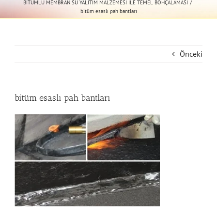
BİTÜMLÜ MEMBRAN SU YALITIM MALZEMESİ İLE TEMEL BOHÇALAMASI
bitüm esaslı pah bantları
Önceki
bitüm esaslı pah bantları