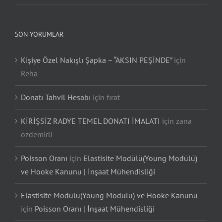
SON YORUMLAR
Kişiye Özel Nakışlı Şapka – “AKSIN PEŞİNDE”
için
Reha
Donatı Tahvil Hesabı
için
fırat
KİRİŞSİZ RADYE TEMEL DONATI İMALATI
için
zana
özdemirli
Poisson Oranı
için
Elastisite Modülü(Young Modülü)
ve Hooke Kanunu | İnşaat Mühendisliği
Elastisite Modülü(Young Modülü) ve Hooke Kanunu
için
Poisson Oranı | İnşaat Mühendisliği