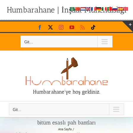
Humbarahane | İnşaat Mühendisliği
Skip
Facebook
X
Instagram
YouTube
Rss
Tiktok
to
content
Git...
Humbarahane'ye hoş geldiniz.
Git...
bitüm esaslı pah bantları
Ana Sayfa