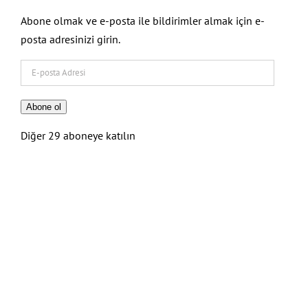
Abone olmak ve e-posta ile bildirimler almak için e-
posta adresinizi girin.
E-
posta
Adresi
Abone ol
Diğer 29 aboneye katılın