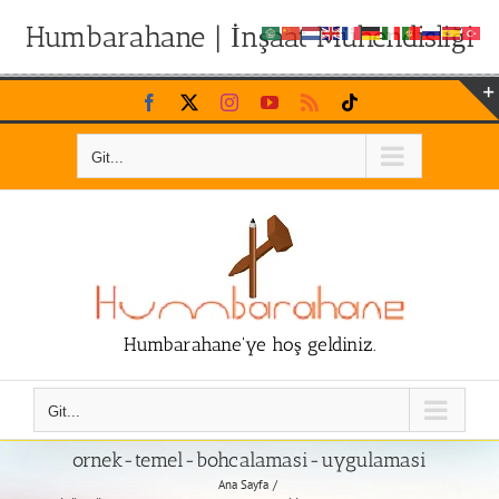
Humbarahane | İnşaat Mühendisliği
Skip
Facebook
X
Instagram
YouTube
Rss
Tiktok
to
content
Git...
Humbarahane'ye hoş geldiniz.
Git...
ornek-temel-bohcalamasi-uygulamasi
Ana Sayfa