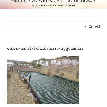
BİTÜMLÜ MEMBRAN SU YALITIM MALZEMESİ İLE TEMEL BOHÇALAMASI
ornek-temel-bohcalamasi-uygulamasi
Önceki
ornek-temel-bohcalamasi-uygulamasi