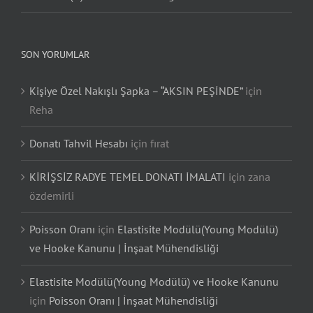
SON YORUMLAR
Kişiye Özel Nakışlı Şapka – “AKSIN PEŞİNDE”
için
Reha
Donatı Tahvil Hesabı
için
fırat
KİRİŞSİZ RADYE TEMEL DONATI İMALATI
için
zana
özdemirli
Poisson Oranı
için
Elastisite Modülü(Young Modülü)
ve Hooke Kanunu | İnşaat Mühendisliği
Elastisite Modülü(Young Modülü) ve Hooke Kanunu
için
Poisson Oranı | İnşaat Mühendisliği