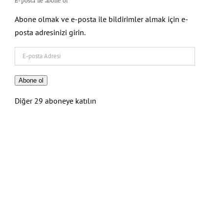
E-posta ile abone ol
Abone olmak ve e-posta ile bildirimler almak için e-
posta adresinizi girin.
E-
posta
Adresi
Abone ol
Diğer 29 aboneye katılın