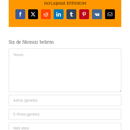
PAYLAŞMAK İSTİYORUM
Facebook
X
Reddit
LinkedIn
Tumblr
Pinterest
Vk
E-
posta
Siz de fikrinizi belirtin
Comment