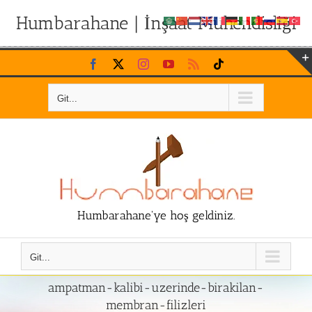
Humbarahane | İnşaat Mühendisliği
Skip
Facebook
X
Instagram
YouTube
Rss
Tiktok
to
content
Git...
Humbarahane'ye hoş geldiniz.
Git...
ampatman-kalibi-uzerinde-birakilan-
membran-filizleri