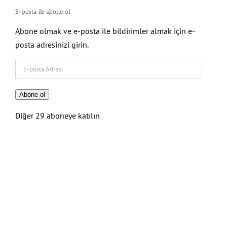
E-posta ile abone ol
Abone olmak ve e-posta ile bildirimler almak için e-
posta adresinizi girin.
E-
posta
Adresi
Abone ol
Diğer 29 aboneye katılın