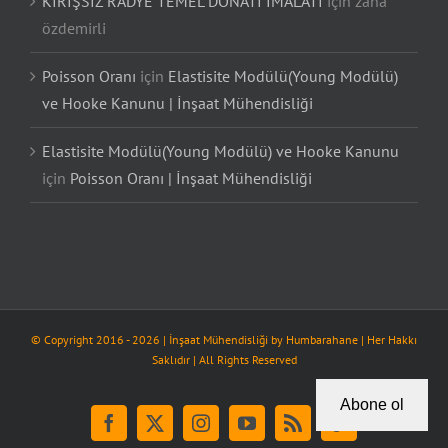
KİRİŞSİZ RADYE TEMEL DONATI İMALATI
için
zana
özdemirli
Poisson Oranı
için
Elastisite Modülü(Young Modülü)
ve Hooke Kanunu | İnşaat Mühendisliği
Elastisite Modülü(Young Modülü) ve Hooke Kanunu
için
Poisson Oranı | İnşaat Mühendisliği
© Copyright 2016 -
2026
| İnşaat Mühendisliği by
Humbarahane
| Her Hakkı
Saklıdır | All Rights Reserved
Abone ol
Facebook
X
Instagram
YouTube
Rss
Tiktok