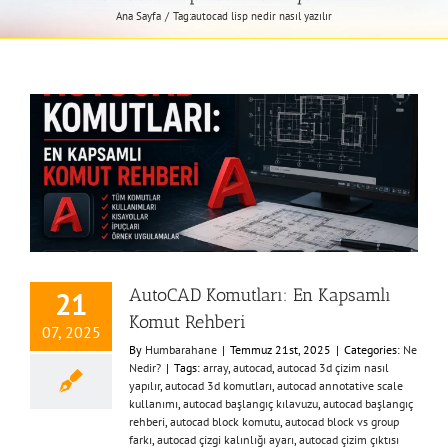
Ana Sayfa
Tag:
autocad lisp nedir nasıl yazılır
AutoCAD Komutları: En Kapsamlı
21
Komut Rehberi
07, 2025
By
Humbarahane
|
Temmuz 21st, 2025
|
Categories:
Ne
Nedir?
|
Tags:
array
,
autocad
,
autocad 3d çizim nasıl
yapılır
,
autocad 3d komutları
,
autocad annotative scale
kullanımı
,
autocad başlangıç kılavuzu
,
autocad başlangıç
rehberi
,
autocad block komutu
,
autocad block vs group
farkı
,
autocad çizgi kalınlığı ayarı
,
autocad çizim çıktısı