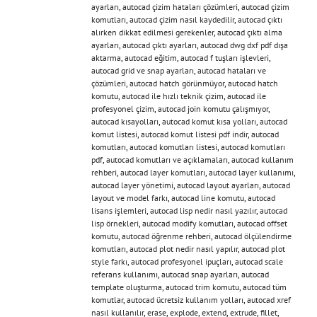
ayarları
,
autocad çizim hataları çözümleri
,
autocad çizim
komutları
,
autocad çizim nasıl kaydedilir
,
autocad çıktı
alırken dikkat edilmesi gerekenler
,
autocad çıktı alma
ayarları
,
autocad çıktı ayarları
,
autocad dwg dxf pdf dışa
aktarma
,
autocad eğitim
,
autocad f tuşları işlevleri
,
autocad grid ve snap ayarları
,
autocad hataları ve
çözümleri
,
autocad hatch görünmüyor
,
autocad hatch
komutu
,
autocad ile hızlı teknik çizim
,
autocad ile
profesyonel çizim
,
autocad join komutu çalışmıyor
,
autocad kısayolları
,
autocad komut kısa yolları
,
autocad
komut listesi
,
autocad komut listesi pdf indir
,
autocad
komutları
,
autocad komutları listesi
,
autocad komutları
pdf
,
autocad komutları ve açıklamaları
,
autocad kullanım
rehberi
,
autocad layer komutları
,
autocad layer kullanımı
,
autocad layer yönetimi
,
autocad layout ayarları
,
autocad
layout ve model farkı
,
autocad line komutu
,
autocad
lisans işlemleri
,
autocad lisp nedir nasıl yazılır
,
autocad
lisp örnekleri
,
autocad modify komutları
,
autocad offset
komutu
,
autocad öğrenme rehberi
,
autocad ölçülendirme
komutları
,
autocad plot nedir nasıl yapılır
,
autocad plot
style farkı
,
autocad profesyonel ipuçları
,
autocad scale
referans kullanımı
,
autocad snap ayarları
,
autocad
template oluşturma
,
autocad trim komutu
,
autocad tüm
komutlar
,
autocad ücretsiz kullanım yolları
,
autocad xref
nasıl kullanılır
,
erase
,
explode
,
extend
,
extrude
,
fillet
,