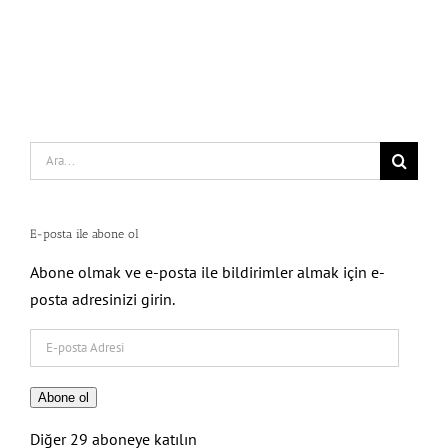
Search
for:
E-posta ile abone ol
Abone olmak ve e-posta ile bildirimler almak için e-
posta adresinizi girin.
E-
posta
Adresi
Abone ol
Diğer 29 aboneye katılın