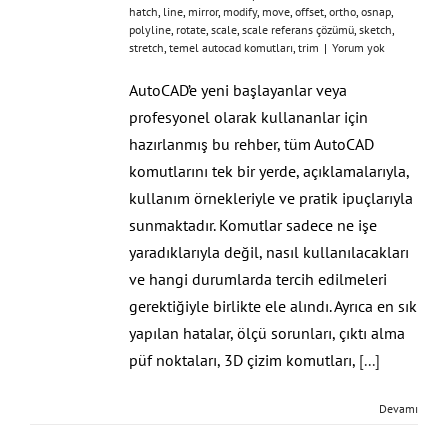
hatch
,
line
,
mirror
,
modify
,
move
,
offset
,
ortho
,
osnap
,
polyline
,
rotate
,
scale
,
scale referans çözümü
,
sketch
,
stretch
,
temel autocad komutları
,
trim
|
Yorum yok
AutoCAD’e yeni başlayanlar veya
profesyonel olarak kullananlar için
hazırlanmış bu rehber, tüm AutoCAD
komutlarını tek bir yerde, açıklamalarıyla,
kullanım örnekleriyle ve pratik ipuçlarıyla
sunmaktadır. Komutlar sadece ne işe
yaradıklarıyla değil, nasıl kullanılacakları
ve hangi durumlarda tercih edilmeleri
gerektiğiyle birlikte ele alındı. Ayrıca en sık
yapılan hatalar, ölçü sorunları, çıktı alma
püf noktaları, 3D çizim komutları,
[...]
Devamı