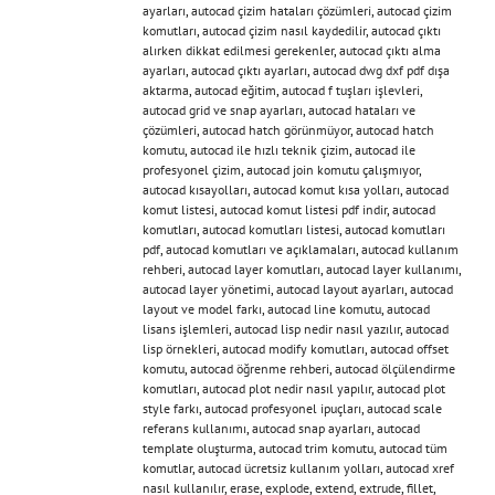
ayarları
,
autocad çizim hataları çözümleri
,
autocad çizim
komutları
,
autocad çizim nasıl kaydedilir
,
autocad çıktı
alırken dikkat edilmesi gerekenler
,
autocad çıktı alma
ayarları
,
autocad çıktı ayarları
,
autocad dwg dxf pdf dışa
aktarma
,
autocad eğitim
,
autocad f tuşları işlevleri
,
autocad grid ve snap ayarları
,
autocad hataları ve
çözümleri
,
autocad hatch görünmüyor
,
autocad hatch
komutu
,
autocad ile hızlı teknik çizim
,
autocad ile
profesyonel çizim
,
autocad join komutu çalışmıyor
,
autocad kısayolları
,
autocad komut kısa yolları
,
autocad
komut listesi
,
autocad komut listesi pdf indir
,
autocad
komutları
,
autocad komutları listesi
,
autocad komutları
pdf
,
autocad komutları ve açıklamaları
,
autocad kullanım
rehberi
,
autocad layer komutları
,
autocad layer kullanımı
,
autocad layer yönetimi
,
autocad layout ayarları
,
autocad
layout ve model farkı
,
autocad line komutu
,
autocad
lisans işlemleri
,
autocad lisp nedir nasıl yazılır
,
autocad
lisp örnekleri
,
autocad modify komutları
,
autocad offset
komutu
,
autocad öğrenme rehberi
,
autocad ölçülendirme
komutları
,
autocad plot nedir nasıl yapılır
,
autocad plot
style farkı
,
autocad profesyonel ipuçları
,
autocad scale
referans kullanımı
,
autocad snap ayarları
,
autocad
template oluşturma
,
autocad trim komutu
,
autocad tüm
komutlar
,
autocad ücretsiz kullanım yolları
,
autocad xref
nasıl kullanılır
,
erase
,
explode
,
extend
,
extrude
,
fillet
,