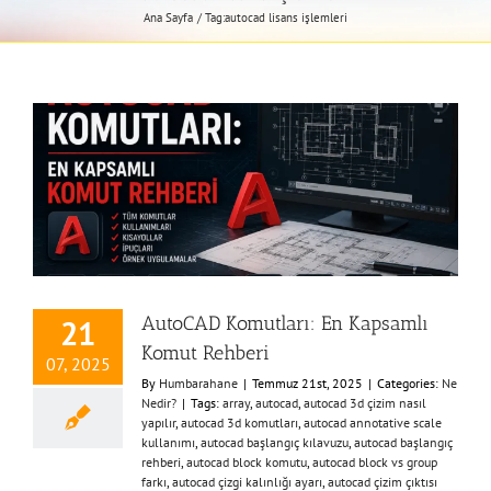
Ana Sayfa
Tag:
autocad lisans işlemleri
AutoCAD Komutları: En Kapsamlı
21
Komut Rehberi
07, 2025
By
Humbarahane
|
Temmuz 21st, 2025
|
Categories:
Ne
Nedir?
|
Tags:
array
,
autocad
,
autocad 3d çizim nasıl
yapılır
,
autocad 3d komutları
,
autocad annotative scale
kullanımı
,
autocad başlangıç kılavuzu
,
autocad başlangıç
rehberi
,
autocad block komutu
,
autocad block vs group
farkı
,
autocad çizgi kalınlığı ayarı
,
autocad çizim çıktısı