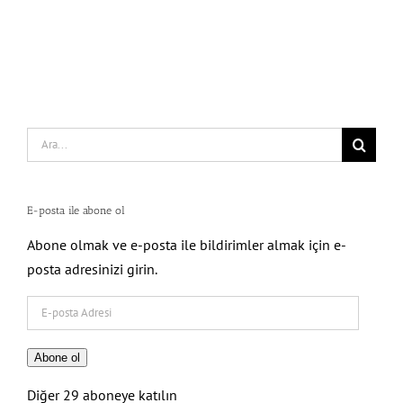
Search
for:
E-posta ile abone ol
Abone olmak ve e-posta ile bildirimler almak için e-
posta adresinizi girin.
E-
posta
Adresi
Abone ol
Diğer 29 aboneye katılın