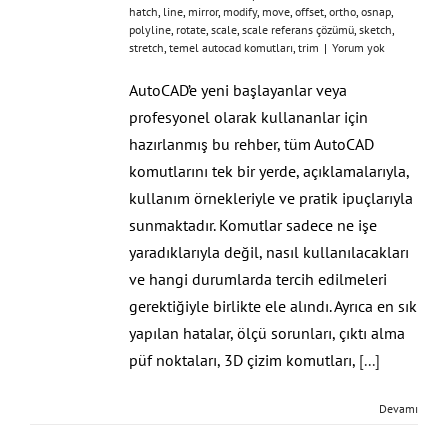
hatch
,
line
,
mirror
,
modify
,
move
,
offset
,
ortho
,
osnap
,
polyline
,
rotate
,
scale
,
scale referans çözümü
,
sketch
,
stretch
,
temel autocad komutları
,
trim
|
Yorum yok
AutoCAD’e yeni başlayanlar veya
profesyonel olarak kullananlar için
hazırlanmış bu rehber, tüm AutoCAD
komutlarını tek bir yerde, açıklamalarıyla,
kullanım örnekleriyle ve pratik ipuçlarıyla
sunmaktadır. Komutlar sadece ne işe
yaradıklarıyla değil, nasıl kullanılacakları
ve hangi durumlarda tercih edilmeleri
gerektiğiyle birlikte ele alındı. Ayrıca en sık
yapılan hatalar, ölçü sorunları, çıktı alma
püf noktaları, 3D çizim komutları,
[...]
Devamı