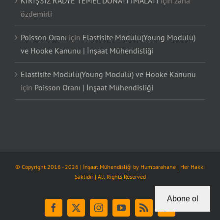
KİRİŞSİZ RADYE TEMEL DONATI İMALATI
için
zana
özdemirli
Poisson Oranı
için
Elastisite Modülü(Young Modülü)
ve Hooke Kanunu | İnşaat Mühendisliği
Elastisite Modülü(Young Modülü) ve Hooke Kanunu
için
Poisson Oranı | İnşaat Mühendisliği
© Copyright 2016 -
2026
| İnşaat Mühendisliği by
Humbarahane
| Her Hakkı
Saklıdır | All Rights Reserved
Abone ol
Facebook
X
Instagram
YouTube
Rss
Tiktok