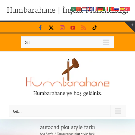
Humbarahane | İnşaat Mühendisliği
Skip
Facebook
X
Instagram
YouTube
Rss
Tiktok
to
content
Git...
Humbarahane'ye hoş geldiniz.
Git...
autocad plot style farkı
Ana Sayfa
Tag:
autocad plot style farkı