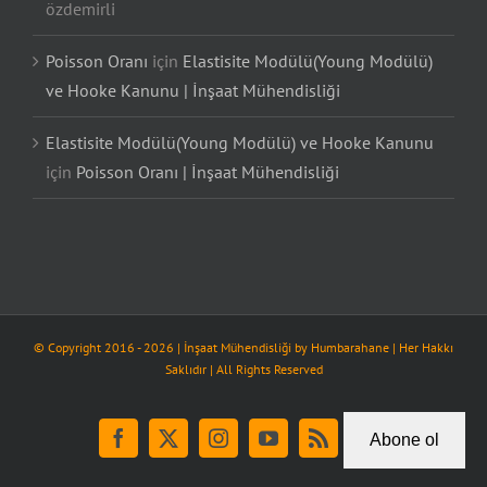
özdemirli
Poisson Oranı
için
Elastisite Modülü(Young Modülü)
ve Hooke Kanunu | İnşaat Mühendisliği
Elastisite Modülü(Young Modülü) ve Hooke Kanunu
için
Poisson Oranı | İnşaat Mühendisliği
© Copyright 2016 -
2026
| İnşaat Mühendisliği by
Humbarahane
| Her Hakkı
Saklıdır | All Rights Reserved
Abone ol
Facebook
X
Instagram
YouTube
Rss
Tiktok