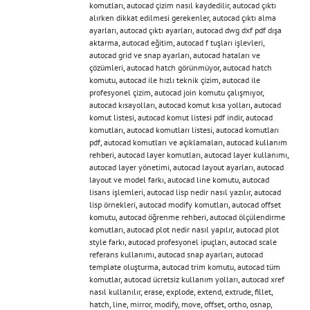
komutları
,
autocad çizim nasıl kaydedilir
,
autocad çıktı
alırken dikkat edilmesi gerekenler
,
autocad çıktı alma
ayarları
,
autocad çıktı ayarları
,
autocad dwg dxf pdf dışa
aktarma
,
autocad eğitim
,
autocad f tuşları işlevleri
,
autocad grid ve snap ayarları
,
autocad hataları ve
çözümleri
,
autocad hatch görünmüyor
,
autocad hatch
komutu
,
autocad ile hızlı teknik çizim
,
autocad ile
profesyonel çizim
,
autocad join komutu çalışmıyor
,
autocad kısayolları
,
autocad komut kısa yolları
,
autocad
komut listesi
,
autocad komut listesi pdf indir
,
autocad
komutları
,
autocad komutları listesi
,
autocad komutları
pdf
,
autocad komutları ve açıklamaları
,
autocad kullanım
rehberi
,
autocad layer komutları
,
autocad layer kullanımı
,
autocad layer yönetimi
,
autocad layout ayarları
,
autocad
layout ve model farkı
,
autocad line komutu
,
autocad
lisans işlemleri
,
autocad lisp nedir nasıl yazılır
,
autocad
lisp örnekleri
,
autocad modify komutları
,
autocad offset
komutu
,
autocad öğrenme rehberi
,
autocad ölçülendirme
komutları
,
autocad plot nedir nasıl yapılır
,
autocad plot
style farkı
,
autocad profesyonel ipuçları
,
autocad scale
referans kullanımı
,
autocad snap ayarları
,
autocad
template oluşturma
,
autocad trim komutu
,
autocad tüm
komutlar
,
autocad ücretsiz kullanım yolları
,
autocad xref
nasıl kullanılır
,
erase
,
explode
,
extend
,
extrude
,
fillet
,
hatch
,
line
,
mirror
,
modify
,
move
,
offset
,
ortho
,
osnap
,