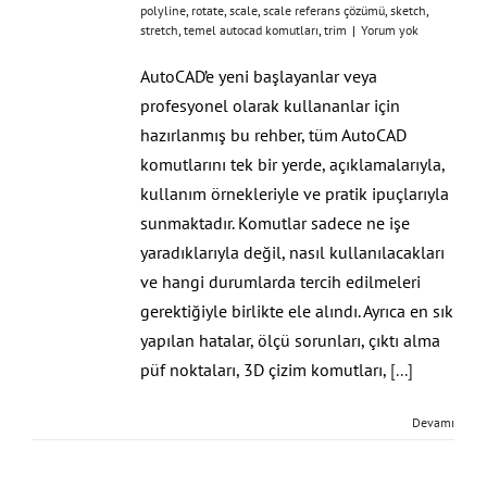
polyline
,
rotate
,
scale
,
scale referans çözümü
,
sketch
,
stretch
,
temel autocad komutları
,
trim
|
Yorum yok
AutoCAD’e yeni başlayanlar veya
profesyonel olarak kullananlar için
hazırlanmış bu rehber, tüm AutoCAD
komutlarını tek bir yerde, açıklamalarıyla,
kullanım örnekleriyle ve pratik ipuçlarıyla
sunmaktadır. Komutlar sadece ne işe
yaradıklarıyla değil, nasıl kullanılacakları
ve hangi durumlarda tercih edilmeleri
gerektiğiyle birlikte ele alındı. Ayrıca en sık
yapılan hatalar, ölçü sorunları, çıktı alma
püf noktaları, 3D çizim komutları,
[...]
Devamı