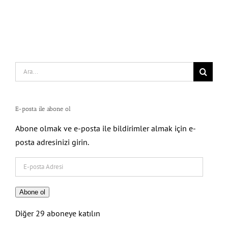
Search
for:
E-posta ile abone ol
Abone olmak ve e-posta ile bildirimler almak için e-
posta adresinizi girin.
E-
posta
Adresi
Abone ol
Diğer 29 aboneye katılın