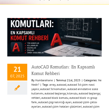
AutoCAD Komutları: En Kapsamlı
21
Komut Rehberi
07, 2025
By
Humbarahane
|
Temmuz 21st, 2025
|
Categories:
Ne
Nedir?
|
Tags:
array
,
autocad
,
autocad 3d çizim nasıl
yapılır
,
autocad 3d komutları
,
autocad annotative scale
kullanımı
,
autocad başlangıç kılavuzu
,
autocad başlangıç
rehberi
,
autocad block komutu
,
autocad block vs group
farkı
,
autocad çizgi kalınlığı ayarı
,
autocad çizim çıktısı
ayarları
,
autocad çizim hataları çözümleri
,
autocad çizim