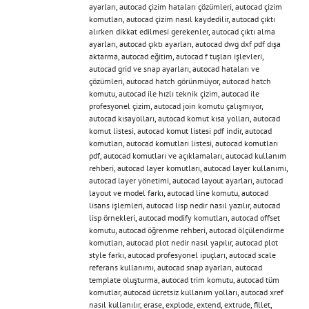
ayarları
,
autocad çizim hataları çözümleri
,
autocad çizim
komutları
,
autocad çizim nasıl kaydedilir
,
autocad çıktı
alırken dikkat edilmesi gerekenler
,
autocad çıktı alma
ayarları
,
autocad çıktı ayarları
,
autocad dwg dxf pdf dışa
aktarma
,
autocad eğitim
,
autocad f tuşları işlevleri
,
autocad grid ve snap ayarları
,
autocad hataları ve
çözümleri
,
autocad hatch görünmüyor
,
autocad hatch
komutu
,
autocad ile hızlı teknik çizim
,
autocad ile
profesyonel çizim
,
autocad join komutu çalışmıyor
,
autocad kısayolları
,
autocad komut kısa yolları
,
autocad
komut listesi
,
autocad komut listesi pdf indir
,
autocad
komutları
,
autocad komutları listesi
,
autocad komutları
pdf
,
autocad komutları ve açıklamaları
,
autocad kullanım
rehberi
,
autocad layer komutları
,
autocad layer kullanımı
,
autocad layer yönetimi
,
autocad layout ayarları
,
autocad
layout ve model farkı
,
autocad line komutu
,
autocad
lisans işlemleri
,
autocad lisp nedir nasıl yazılır
,
autocad
lisp örnekleri
,
autocad modify komutları
,
autocad offset
komutu
,
autocad öğrenme rehberi
,
autocad ölçülendirme
komutları
,
autocad plot nedir nasıl yapılır
,
autocad plot
style farkı
,
autocad profesyonel ipuçları
,
autocad scale
referans kullanımı
,
autocad snap ayarları
,
autocad
template oluşturma
,
autocad trim komutu
,
autocad tüm
komutlar
,
autocad ücretsiz kullanım yolları
,
autocad xref
nasıl kullanılır
,
erase
,
explode
,
extend
,
extrude
,
fillet
,