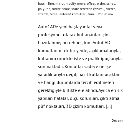
hatch
,
line
,
mirror
,
modify
,
move
,
offset
,
ortho
,
osnap
,
polyline
,
rotate
,
scale
,
scale referans çözümü
,
sketch
,
stretch
,
temel autocad komutları
,
trim
|
Yorum yok
AutoCAD’e yeni başlayanlar veya
profesyonel olarak kullananlar için
hazırlanmış bu rehber, tüm AutoCAD
komutlarını tek bir yerde, açıklamalarıyla,
kullanım örnekleriyle ve pratik ipuçlarıyla
sunmaktadır. Komutlar sadece ne işe
yaradıklarıyla değil, nasıl kullanılacakları
ve hangi durumlarda tercih edilmeleri
gerektiğiyle birlikte ele alındı. Ayrıca en sık
yapılan hatalar, ölçü sorunları, çıktı alma
püf noktaları, 3D çizim komutları,
[...]
Devamı