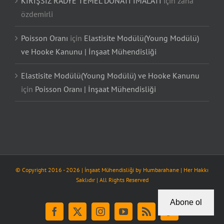
KİRİŞSİZ RADYE TEMEL DONATI İMALATI
için
zana
özdemirli
Poisson Oranı
için
Elastisite Modülü(Young Modülü)
ve Hooke Kanunu | İnşaat Mühendisliği
Elastisite Modülü(Young Modülü) ve Hooke Kanunu
için
Poisson Oranı | İnşaat Mühendisliği
© Copyright 2016 -
2026
| İnşaat Mühendisliği by
Humbarahane
| Her Hakkı
Saklıdır | All Rights Reserved
Abone ol
Facebook
X
Instagram
YouTube
Rss
Tiktok