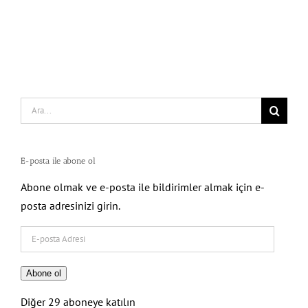
Search
for:
E-posta ile abone ol
Abone olmak ve e-posta ile bildirimler almak için e-
posta adresinizi girin.
E-
posta
Adresi
Abone ol
Diğer 29 aboneye katılın