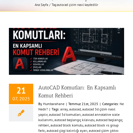
Ana Sayfa
Tag:
autocad çizim nasıl kaydedilir
AutoCAD Komutları: En Kapsamlı
21
Komut Rehberi
07, 2025
By
Humbarahane
|
Temmuz 21st, 2025
|
Categories:
Ne
Nedir?
|
Tags:
array
,
autocad
,
autocad 3d çizim nasıl
yapılır
,
autocad 3d komutları
,
autocad annotative scale
kullanımı
,
autocad başlangıç kılavuzu
,
autocad başlangıç
rehberi
,
autocad block komutu
,
autocad block vs group
farkı
,
autocad çizgi kalınlığı ayarı
,
autocad çizim çıktısı