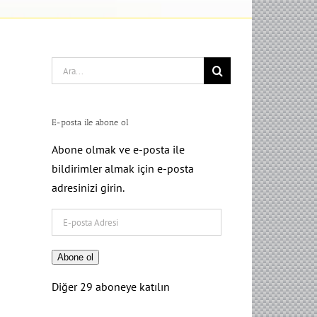
Search
for:
E-posta ile abone ol
Abone olmak ve e-posta ile
bildirimler almak için e-posta
adresinizi girin.
E-
posta
Adresi
Abone ol
Diğer 29 aboneye katılın