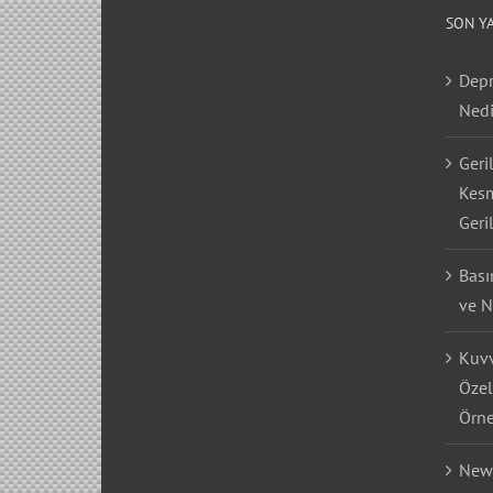
SON Y
Depr
Nedi
Geri
Kesm
Geri
Bası
ve N
Kuvv
Özel
Örne