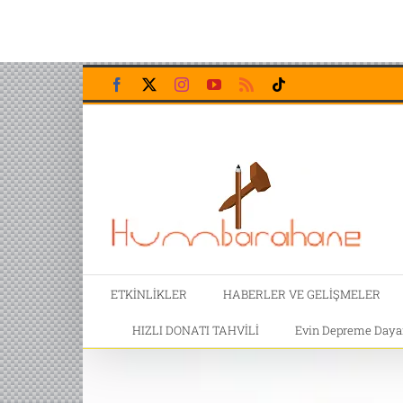
Skip
Facebook
X
Instagram
YouTube
Rss
Tiktok
to
content
ETKİNLİKLER
HABERLER VE GELİŞMELER
HIZLI DONATI TAHVİLİ
Evin Depreme Dayanı