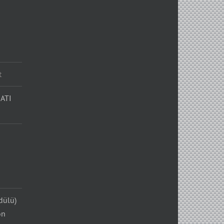
t
ATI
dülü)