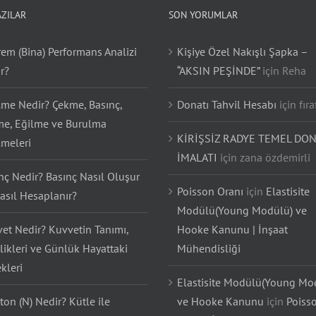
AZILAR
SON YORUMLAR
em (Bina) Performans Analizi
Kişiye Özel Nakışlı Şapka –
r?
“AKSIN PEŞİNDE”
için
Reha
lme Nedir? Çekme, Basınç,
Donatı Tahvil Hesabı
için
fıra
e, Eğilme ve Burulma
KİRİŞSİZ RADYE TEMEL DON
lmeleri
İMALATI
için
zana özdemirli
nç Nedir? Basınç Nasıl Oluşur
Poisson Oranı
için
Elastisite
asıl Hesaplanır?
Modülü(Young Modülü) ve
et Nedir? Kuvvetin Tanımı,
Hooke Kanunu | İnşaat
likleri ve Günlük Hayattaki
Mühendisliği
kleri
Elastisite Modülü(Young Mo