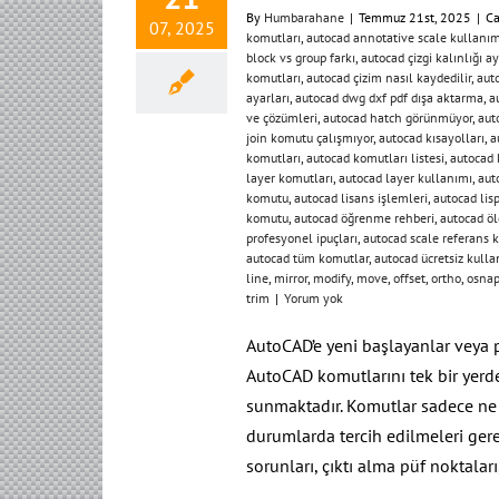
By
Humbarahane
|
Temmuz 21st, 2025
|
Ca
07, 2025
komutları
,
autocad annotative scale kullanım
block vs group farkı
,
autocad çizgi kalınlığı ay
komutları
,
autocad çizim nasıl kaydedilir
,
auto
ayarları
,
autocad dwg dxf pdf dışa aktarma
,
a
ve çözümleri
,
autocad hatch görünmüyor
,
aut
join komutu çalışmıyor
,
autocad kısayolları
,
a
komutları
,
autocad komutları listesi
,
autocad 
layer komutları
,
autocad layer kullanımı
,
aut
komutu
,
autocad lisans işlemleri
,
autocad lisp
komutu
,
autocad öğrenme rehberi
,
autocad ö
profesyonel ipuçları
,
autocad scale referans 
autocad tüm komutlar
,
autocad ücretsiz kulla
line
,
mirror
,
modify
,
move
,
offset
,
ortho
,
osna
trim
|
Yorum yok
AutoCAD’e yeni başlayanlar veya 
AutoCAD komutlarını tek bir yerde,
sunmaktadır. Komutlar sadece ne i
durumlarda tercih edilmeleri gerekt
sorunları, çıktı alma püf noktalar