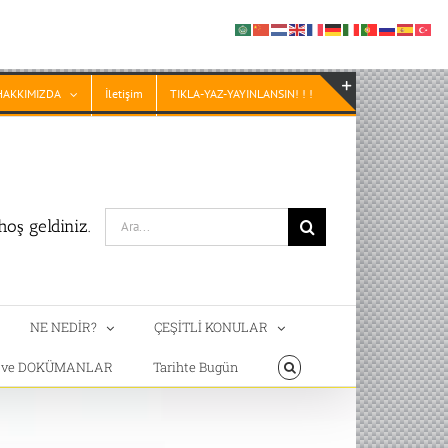
HAKKIMIZDA
İletişim
TIKLA-YAZ-YAYINLANSIN! ! !
Toggle
Sliding
Bar
Area
Search
oş geldiniz.
for:
NE NEDİR?
ÇEŞİTLİ KONULAR
T ve DOKÜMANLAR
Tarihte Bugün