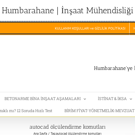
Humbarahane | İnşaat Mühendisliği
KULLANIM KOŞULLARI ve GİZLİLİK POLİTİKASI
Humbarahane'ye h
BETONARME BİNA İNŞAAT AŞAMALARI
İSTİNAT & İKSA
klı mı? 12 Soruda Hızlı Test
BİRİM FİYAT-YÖNETMELİK-MEVZUA
autocad ölçülendirme komutları
Ana Sayfa
Tag:
autocad ölçülendirme komutları