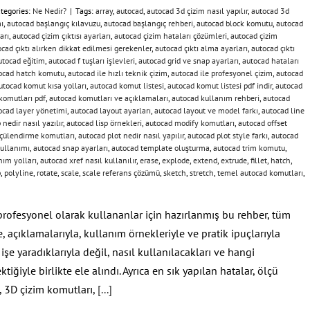
tegories:
Ne Nedir?
|
Tags:
array
,
autocad
,
autocad 3d çizim nasıl yapılır
,
autocad 3d
ı
,
autocad başlangıç kılavuzu
,
autocad başlangıç rehberi
,
autocad block komutu
,
autocad
arı
,
autocad çizim çıktısı ayarları
,
autocad çizim hataları çözümleri
,
autocad çizim
cad çıktı alırken dikkat edilmesi gerekenler
,
autocad çıktı alma ayarları
,
autocad çıktı
utocad eğitim
,
autocad f tuşları işlevleri
,
autocad grid ve snap ayarları
,
autocad hataları
ocad hatch komutu
,
autocad ile hızlı teknik çizim
,
autocad ile profesyonel çizim
,
autocad
utocad komut kısa yolları
,
autocad komut listesi
,
autocad komut listesi pdf indir
,
autocad
komutları pdf
,
autocad komutları ve açıklamaları
,
autocad kullanım rehberi
,
autocad
ocad layer yönetimi
,
autocad layout ayarları
,
autocad layout ve model farkı
,
autocad line
 nedir nasıl yazılır
,
autocad lisp örnekleri
,
autocad modify komutları
,
autocad offset
lçülendirme komutları
,
autocad plot nedir nasıl yapılır
,
autocad plot style farkı
,
autocad
kullanımı
,
autocad snap ayarları
,
autocad template oluşturma
,
autocad trim komutu
,
nım yolları
,
autocad xref nasıl kullanılır
,
erase
,
explode
,
extend
,
extrude
,
fillet
,
hatch
,
p
,
polyline
,
rotate
,
scale
,
scale referans çözümü
,
sketch
,
stretch
,
temel autocad komutları
,
profesyonel olarak kullananlar için hazırlanmış bu rehber, tüm
 açıklamalarıyla, kullanım örnekleriyle ve pratik ipuçlarıyla
şe yaradıklarıyla değil, nasıl kullanılacakları ve hangi
iğiyle birlikte ele alındı. Ayrıca en sık yapılan hatalar, ölçü
ı, 3D çizim komutları,
[...]