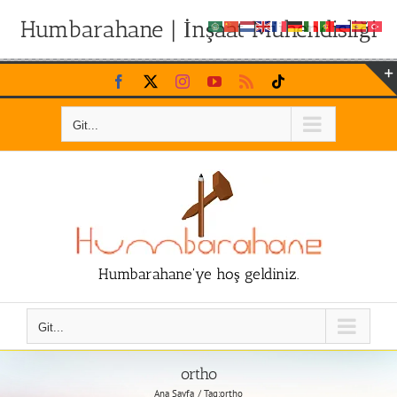
Humbarahane | İnşaat Mühendisliği
Skip
Facebook
X
Instagram
YouTube
Rss
Tiktok
to
content
Git...
Humbarahane'ye hoş geldiniz.
Git...
ortho
Ana Sayfa
Tag:
ortho