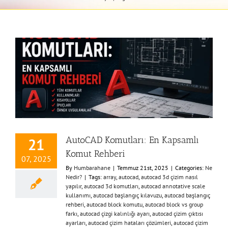
AutoCAD Komutları: En Kapsamlı
21
Komut Rehberi
07, 2025
By
Humbarahane
|
Temmuz 21st, 2025
|
Categories:
Ne
Nedir?
|
Tags:
array
,
autocad
,
autocad 3d çizim nasıl
yapılır
,
autocad 3d komutları
,
autocad annotative scale
kullanımı
,
autocad başlangıç kılavuzu
,
autocad başlangıç
rehberi
,
autocad block komutu
,
autocad block vs group
farkı
,
autocad çizgi kalınlığı ayarı
,
autocad çizim çıktısı
ayarları
,
autocad çizim hataları çözümleri
,
autocad çizim