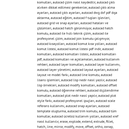
komutları
,
autocad çizim nasıl kaydedilir
,
autocad çıktı
alırken dikkat edilmesi gerekenler
,
autocad çıktı alma
ayarları
,
autocad çıktı ayarları
,
autocad dwg dxf pdf dışa
aktarma
,
autocad eğitim
,
autocad f tuşları işlevleri
,
autocad grid ve snap ayarları
,
autocad hataları ve
çözümleri
,
autocad hatch görünmüyor
,
autocad hatch
komutu
,
autocad ile hızlı teknik çizim
,
autocad ile
profesyonel çizim
,
autocad join komutu çalışmıyor
,
autocad kısayolları
,
autocad komut kısa yolları
,
autocad
komut listesi
,
autocad komut listesi pdf indir
,
autocad
komutları
,
autocad komutları listesi
,
autocad komutları
pdf
,
autocad komutları ve açıklamaları
,
autocad kullanım
rehberi
,
autocad layer komutları
,
autocad layer kullanımı
,
autocad layer yönetimi
,
autocad layout ayarları
,
autocad
layout ve model farkı
,
autocad line komutu
,
autocad
lisans işlemleri
,
autocad lisp nedir nasıl yazılır
,
autocad
lisp örnekleri
,
autocad modify komutları
,
autocad offset
komutu
,
autocad öğrenme rehberi
,
autocad ölçülendirme
komutları
,
autocad plot nedir nasıl yapılır
,
autocad plot
style farkı
,
autocad profesyonel ipuçları
,
autocad scale
referans kullanımı
,
autocad snap ayarları
,
autocad
template oluşturma
,
autocad trim komutu
,
autocad tüm
komutlar
,
autocad ücretsiz kullanım yolları
,
autocad xref
nasıl kullanılır
,
erase
,
explode
,
extend
,
extrude
,
fillet
,
hatch
,
line
,
mirror
,
modify
,
move
,
offset
,
ortho
,
osnap
,