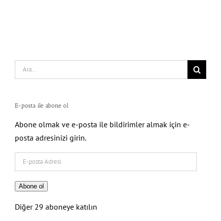
Search
for:
E-posta ile abone ol
Abone olmak ve e-posta ile bildirimler almak için e-
posta adresinizi girin.
E-
posta
Adresi
Abone ol
Diğer 29 aboneye katılın