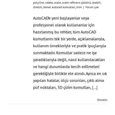
polyline
,
rotate
,
scale
,
scale referans çözümü
,
sketch
,
stretch
,
temel autocad komutları
,
trim
|
Yorum yok
AutoCAD’e yeni başlayanlar veya
profesyonel olarak kullananlar için
hazırlanmış bu rehber, tüm AutoCAD
komutlarını tek bir yerde, açıklamalarıyla,
kullanım örnekleriyle ve pratik ipuçlarıyla
sunmaktadır. Komutlar sadece ne işe
yaradıklarıyla değil, nasıl kullanılacakları
ve hangi durumlarda tercih edilmeleri
gerektiğiyle birlikte ele alındı. Ayrıca en sık
yapılan hatalar, ölçü sorunları, çıktı alma
püf noktaları, 3D çizim komutları,
[...]
Devamı