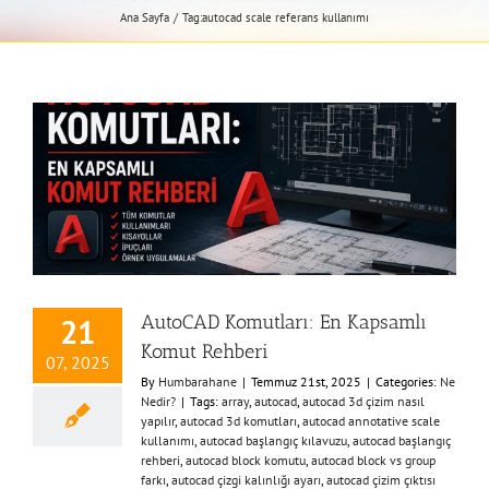
Ana Sayfa
Tag:
autocad scale referans kullanımı
AutoCAD Komutları: En Kapsamlı
21
Komut Rehberi
07, 2025
By
Humbarahane
|
Temmuz 21st, 2025
|
Categories:
Ne
Nedir?
|
Tags:
array
,
autocad
,
autocad 3d çizim nasıl
yapılır
,
autocad 3d komutları
,
autocad annotative scale
kullanımı
,
autocad başlangıç kılavuzu
,
autocad başlangıç
rehberi
,
autocad block komutu
,
autocad block vs group
farkı
,
autocad çizgi kalınlığı ayarı
,
autocad çizim çıktısı