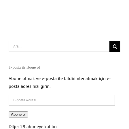
Search
for:
E-posta ile abone ol
Abone olmak ve e-posta ile bildirimler almak için e-
posta adresinizi girin.
E-
posta
Adresi
Abone ol
Diğer 29 aboneye katılın