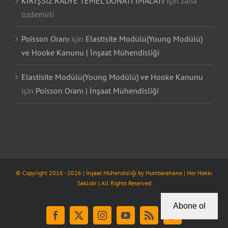
KİRİŞSİZ RADYE TEMEL DONATI İMALATI
için
zana
özdemirli
Poisson Oranı
için
Elastisite Modülü(Young Modülü)
ve Hooke Kanunu | İnşaat Mühendisliği
Elastisite Modülü(Young Modülü) ve Hooke Kanunu
için
Poisson Oranı | İnşaat Mühendisliği
© Copyright 2016 -
2026
| İnşaat Mühendisliği by
Humbarahane
| Her Hakkı
Saklıdır | All Rights Reserved
Abone ol
Facebook
X
Instagram
YouTube
Rss
Tiktok