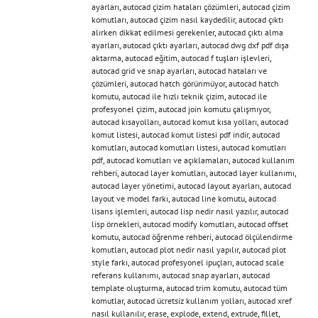
ayarları
,
autocad çizim hataları çözümleri
,
autocad çizim
komutları
,
autocad çizim nasıl kaydedilir
,
autocad çıktı
alırken dikkat edilmesi gerekenler
,
autocad çıktı alma
ayarları
,
autocad çıktı ayarları
,
autocad dwg dxf pdf dışa
aktarma
,
autocad eğitim
,
autocad f tuşları işlevleri
,
autocad grid ve snap ayarları
,
autocad hataları ve
çözümleri
,
autocad hatch görünmüyor
,
autocad hatch
komutu
,
autocad ile hızlı teknik çizim
,
autocad ile
profesyonel çizim
,
autocad join komutu çalışmıyor
,
autocad kısayolları
,
autocad komut kısa yolları
,
autocad
komut listesi
,
autocad komut listesi pdf indir
,
autocad
komutları
,
autocad komutları listesi
,
autocad komutları
pdf
,
autocad komutları ve açıklamaları
,
autocad kullanım
rehberi
,
autocad layer komutları
,
autocad layer kullanımı
,
autocad layer yönetimi
,
autocad layout ayarları
,
autocad
layout ve model farkı
,
autocad line komutu
,
autocad
lisans işlemleri
,
autocad lisp nedir nasıl yazılır
,
autocad
lisp örnekleri
,
autocad modify komutları
,
autocad offset
komutu
,
autocad öğrenme rehberi
,
autocad ölçülendirme
komutları
,
autocad plot nedir nasıl yapılır
,
autocad plot
style farkı
,
autocad profesyonel ipuçları
,
autocad scale
referans kullanımı
,
autocad snap ayarları
,
autocad
template oluşturma
,
autocad trim komutu
,
autocad tüm
komutlar
,
autocad ücretsiz kullanım yolları
,
autocad xref
nasıl kullanılır
,
erase
,
explode
,
extend
,
extrude
,
fillet
,