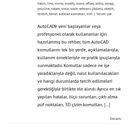
hatch
,
line
,
mirror
,
modify
,
move
,
offset
,
ortho
,
osnap
,
polyline
,
rotate
,
scale
,
scale referans çözümü
,
sketch
,
stretch
,
temel autocad komutları
,
trim
|
Yorum yok
AutoCAD’e yeni başlayanlar veya
profesyonel olarak kullananlar için
hazırlanmış bu rehber, tüm AutoCAD
komutlarını tek bir yerde, açıklamalarıyla,
kullanım örnekleriyle ve pratik ipuçlarıyla
sunmaktadır. Komutlar sadece ne işe
yaradıklarıyla değil, nasıl kullanılacakları
ve hangi durumlarda tercih edilmeleri
gerektiğiyle birlikte ele alındı. Ayrıca en sık
yapılan hatalar, ölçü sorunları, çıktı alma
püf noktaları, 3D çizim komutları,
[...]
Devamı