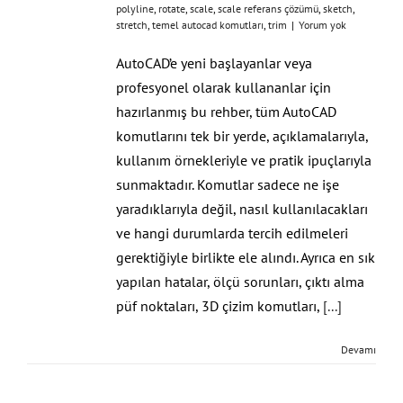
polyline
,
rotate
,
scale
,
scale referans çözümü
,
sketch
,
stretch
,
temel autocad komutları
,
trim
|
Yorum yok
AutoCAD’e yeni başlayanlar veya
profesyonel olarak kullananlar için
hazırlanmış bu rehber, tüm AutoCAD
komutlarını tek bir yerde, açıklamalarıyla,
kullanım örnekleriyle ve pratik ipuçlarıyla
sunmaktadır. Komutlar sadece ne işe
yaradıklarıyla değil, nasıl kullanılacakları
ve hangi durumlarda tercih edilmeleri
gerektiğiyle birlikte ele alındı. Ayrıca en sık
yapılan hatalar, ölçü sorunları, çıktı alma
püf noktaları, 3D çizim komutları,
[...]
Devamı