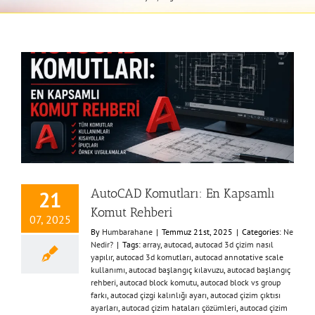
AutoCAD Komutları: En Kapsamlı
21
Komut Rehberi
07, 2025
By
Humbarahane
|
Temmuz 21st, 2025
|
Categories:
Ne
Nedir?
|
Tags:
array
,
autocad
,
autocad 3d çizim nasıl
yapılır
,
autocad 3d komutları
,
autocad annotative scale
kullanımı
,
autocad başlangıç kılavuzu
,
autocad başlangıç
rehberi
,
autocad block komutu
,
autocad block vs group
farkı
,
autocad çizgi kalınlığı ayarı
,
autocad çizim çıktısı
ayarları
,
autocad çizim hataları çözümleri
,
autocad çizim