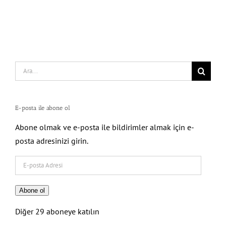
Search
for:
E-posta ile abone ol
Abone olmak ve e-posta ile bildirimler almak için e-
posta adresinizi girin.
E-
posta
Adresi
Abone ol
Diğer 29 aboneye katılın