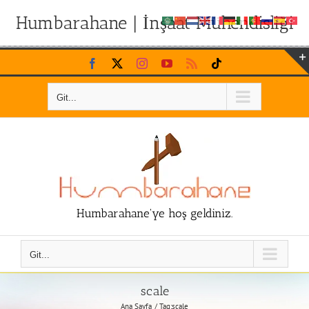
Humbarahane | İnşaat Mühendisliği
Skip
Facebook
X
Instagram
YouTube
Rss
Tiktok
to
content
Git...
Humbarahane'ye hoş geldiniz.
Git...
scale
Ana Sayfa
Tag:
scale