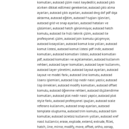
komutları
,
autocad çizim nasıl kaydedilir
,
autocad çıktı
alırken dikkat edilmesi gerekenler
,
autocad çıktı alma
ayarları
,
autocad çıktı ayarları
,
autocad dwg dxf pdf dışa
aktarma
,
autocad eğitim
,
autocad f tuşları işlevleri
,
autocad grid ve snap ayarları
,
autocad hataları ve
çözümleri
,
autocad hatch görünmüyor
,
autocad hatch
komutu
,
autocad ile hızlı teknik çizim
,
autocad ile
profesyonel çizim
,
autocad join komutu çalışmıyor
,
autocad kısayolları
,
autocad komut kısa yolları
,
autocad
komut listesi
,
autocad komut listesi pdf indir
,
autocad
komutları
,
autocad komutları listesi
,
autocad komutları
pdf
,
autocad komutları ve açıklamaları
,
autocad kullanım
rehberi
,
autocad layer komutları
,
autocad layer kullanımı
,
autocad layer yönetimi
,
autocad layout ayarları
,
autocad
layout ve model farkı
,
autocad line komutu
,
autocad
lisans işlemleri
,
autocad lisp nedir nasıl yazılır
,
autocad
lisp örnekleri
,
autocad modify komutları
,
autocad offset
komutu
,
autocad öğrenme rehberi
,
autocad ölçülendirme
komutları
,
autocad plot nedir nasıl yapılır
,
autocad plot
style farkı
,
autocad profesyonel ipuçları
,
autocad scale
referans kullanımı
,
autocad snap ayarları
,
autocad
template oluşturma
,
autocad trim komutu
,
autocad tüm
komutlar
,
autocad ücretsiz kullanım yolları
,
autocad xref
nasıl kullanılır
,
erase
,
explode
,
extend
,
extrude
,
fillet
,
hatch
,
line
,
mirror
,
modify
,
move
,
offset
,
ortho
,
osnap
,