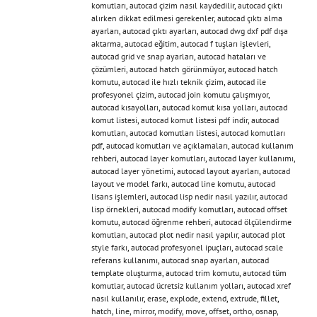
komutları
,
autocad çizim nasıl kaydedilir
,
autocad çıktı
alırken dikkat edilmesi gerekenler
,
autocad çıktı alma
ayarları
,
autocad çıktı ayarları
,
autocad dwg dxf pdf dışa
aktarma
,
autocad eğitim
,
autocad f tuşları işlevleri
,
autocad grid ve snap ayarları
,
autocad hataları ve
çözümleri
,
autocad hatch görünmüyor
,
autocad hatch
komutu
,
autocad ile hızlı teknik çizim
,
autocad ile
profesyonel çizim
,
autocad join komutu çalışmıyor
,
autocad kısayolları
,
autocad komut kısa yolları
,
autocad
komut listesi
,
autocad komut listesi pdf indir
,
autocad
komutları
,
autocad komutları listesi
,
autocad komutları
pdf
,
autocad komutları ve açıklamaları
,
autocad kullanım
rehberi
,
autocad layer komutları
,
autocad layer kullanımı
,
autocad layer yönetimi
,
autocad layout ayarları
,
autocad
layout ve model farkı
,
autocad line komutu
,
autocad
lisans işlemleri
,
autocad lisp nedir nasıl yazılır
,
autocad
lisp örnekleri
,
autocad modify komutları
,
autocad offset
komutu
,
autocad öğrenme rehberi
,
autocad ölçülendirme
komutları
,
autocad plot nedir nasıl yapılır
,
autocad plot
style farkı
,
autocad profesyonel ipuçları
,
autocad scale
referans kullanımı
,
autocad snap ayarları
,
autocad
template oluşturma
,
autocad trim komutu
,
autocad tüm
komutlar
,
autocad ücretsiz kullanım yolları
,
autocad xref
nasıl kullanılır
,
erase
,
explode
,
extend
,
extrude
,
fillet
,
hatch
,
line
,
mirror
,
modify
,
move
,
offset
,
ortho
,
osnap
,