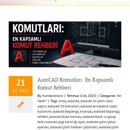
AutoCAD Komutları: En Kapsamlı
21
Komut Rehberi
07, 2025
By
Humbarahane
|
Temmuz 21st, 2025
|
Categories:
Ne
Nedir?
|
Tags:
array
,
autocad
,
autocad 3d çizim nasıl
yapılır
,
autocad 3d komutları
,
autocad annotative scale
kullanımı
,
autocad başlangıç kılavuzu
,
autocad başlangıç
rehberi
,
autocad block komutu
,
autocad block vs group
farkı
,
autocad çizgi kalınlığı ayarı
,
autocad çizim çıktısı
ayarları
,
autocad çizim hataları çözümleri
,
autocad çizim