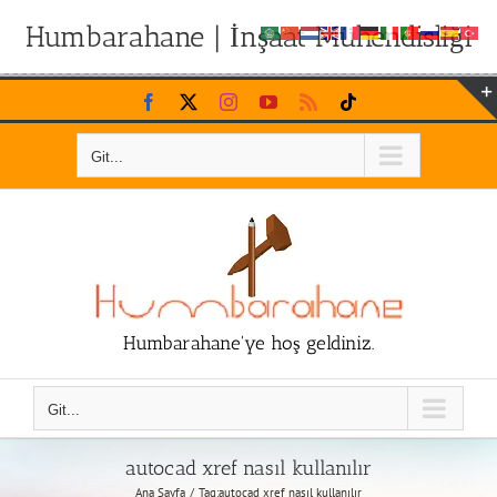
Humbarahane | İnşaat Mühendisliği
Skip
Facebook
X
Instagram
YouTube
Rss
Tiktok
to
content
Git...
Humbarahane'ye hoş geldiniz.
Git...
autocad xref nasıl kullanılır
Ana Sayfa
Tag:
autocad xref nasıl kullanılır