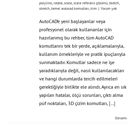
polyline
,
rotate
,
scale
,
scale referans çözümü
,
sketch
,
stretch
,
temel autocad komutları
,
trim
|
Yorum yok
AutoCAD’e yeni başlayanlar veya
profesyonel olarak kullananlar için
hazırlanmış bu rehber, tüm AutoCAD
komutlarını tek bir yerde, açıklamalarıyla,
kullanım örnekleriyle ve pratik ipuçlarıyla
sunmaktadır. Komutlar sadece ne işe
yaradıklarıyla değil, nasıl kullanılacakları
ve hangi durumlarda tercih edilmeleri
gerektiğiyle birlikte ele alındı. Ayrıca en sık
yapılan hatalar, ölçü sorunları, çıktı alma
püf noktaları, 3D çizim komutları,
[...]
Devamı