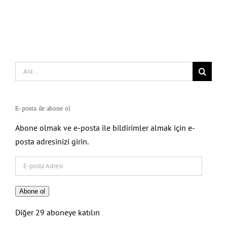
Search
for:
E-posta ile abone ol
Abone olmak ve e-posta ile bildirimler almak için e-
posta adresinizi girin.
E-
posta
Adresi
Abone ol
Diğer 29 aboneye katılın