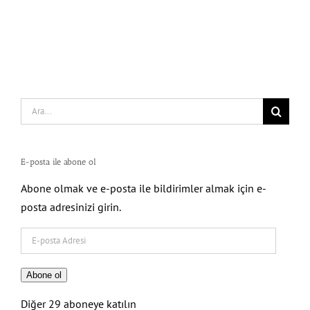
Search
for:
E-posta ile abone ol
Abone olmak ve e-posta ile bildirimler almak için e-
posta adresinizi girin.
E-
posta
Adresi
Abone ol
Diğer 29 aboneye katılın