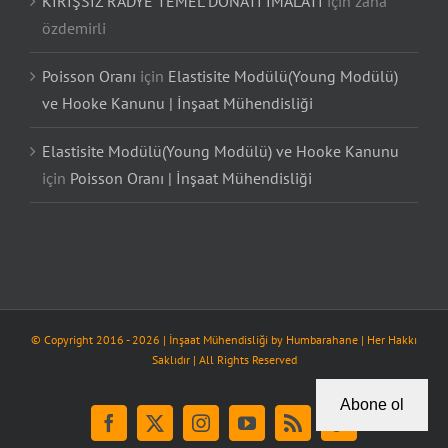
KİRİŞSİZ RADYE TEMEL DONATI İMALATI
için
zana
özdemirli
Poisson Oranı
için
Elastisite Modülü(Young Modülü)
ve Hooke Kanunu | İnşaat Mühendisliği
Elastisite Modülü(Young Modülü) ve Hooke Kanunu
için
Poisson Oranı | İnşaat Mühendisliği
© Copyright 2016 -
2026
| İnşaat Mühendisliği by
Humbarahane
| Her Hakkı
Saklıdır | All Rights Reserved
Abone ol
Facebook
X
Instagram
YouTube
Rss
Tiktok