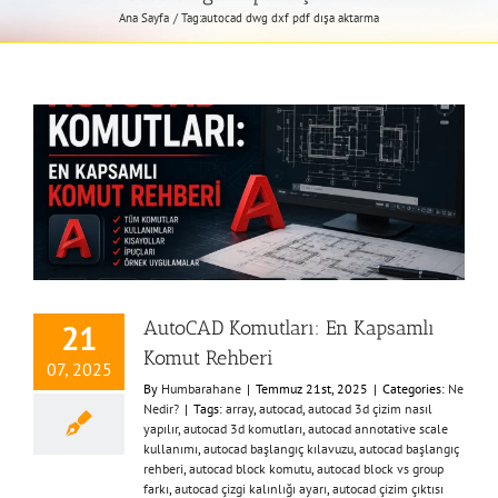
Ana Sayfa
Tag:
autocad dwg dxf pdf dışa aktarma
AutoCAD Komutları: En Kapsamlı
21
Komut Rehberi
07, 2025
By
Humbarahane
|
Temmuz 21st, 2025
|
Categories:
Ne
Nedir?
|
Tags:
array
,
autocad
,
autocad 3d çizim nasıl
yapılır
,
autocad 3d komutları
,
autocad annotative scale
kullanımı
,
autocad başlangıç kılavuzu
,
autocad başlangıç
rehberi
,
autocad block komutu
,
autocad block vs group
farkı
,
autocad çizgi kalınlığı ayarı
,
autocad çizim çıktısı