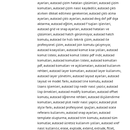
ayarları
,
autocad çizim hataları çözümleri
,
autocad çizim
komutları
,
autocad çizim nasıl kaydedilir
,
autocad çıktı
alırken dikkat edilmesi gerekenler
,
autocad çıktı alma
ayarları
,
autocad çıktı ayarları
,
autocad dwg dxf pdf dışa
aktarma
,
autocad eğitim
,
autocad f tuşları işlevleri
,
autocad grid ve snap ayarları
,
autocad hataları ve
çözümleri
,
autocad hatch görünmüyor
,
autocad hatch
komutu
,
autocad ile hızlı teknik çizim
,
autocad ile
profesyonel çizim
,
autocad join komutu çalışmıyor
,
autocad kısayolları
,
autocad komut kısa yolları
,
autocad
komut listesi
,
autocad komut listesi pdf indir
,
autocad
komutları
,
autocad komutları listesi
,
autocad komutları
pdf
,
autocad komutları ve açıklamaları
,
autocad kullanım
rehberi
,
autocad layer komutları
,
autocad layer kullanımı
,
autocad layer yönetimi
,
autocad layout ayarları
,
autocad
layout ve model farkı
,
autocad line komutu
,
autocad
lisans işlemleri
,
autocad lisp nedir nasıl yazılır
,
autocad
lisp örnekleri
,
autocad modify komutları
,
autocad offset
komutu
,
autocad öğrenme rehberi
,
autocad ölçülendirme
komutları
,
autocad plot nedir nasıl yapılır
,
autocad plot
style farkı
,
autocad profesyonel ipuçları
,
autocad scale
referans kullanımı
,
autocad snap ayarları
,
autocad
template oluşturma
,
autocad trim komutu
,
autocad tüm
komutlar
,
autocad ücretsiz kullanım yolları
,
autocad xref
nasıl kullanılır
,
erase
,
explode
,
extend
,
extrude
,
fillet
,