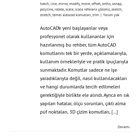
hatch
,
line
,
mirror
,
modify
,
move
,
offset
,
ortho
,
osnap
,
polyline
,
rotate
,
scale
,
scale referans çözümü
,
sketch
,
stretch
,
temel autocad komutları
,
trim
|
Yorum yok
AutoCAD’e yeni başlayanlar veya
profesyonel olarak kullananlar için
hazırlanmış bu rehber, tüm AutoCAD
komutlarını tek bir yerde, açıklamalarıyla,
kullanım örnekleriyle ve pratik ipuçlarıyla
sunmaktadır. Komutlar sadece ne işe
yaradıklarıyla değil, nasıl kullanılacakları
ve hangi durumlarda tercih edilmeleri
gerektiğiyle birlikte ele alındı. Ayrıca en sık
yapılan hatalar, ölçü sorunları, çıktı alma
püf noktaları, 3D çizim komutları,
[...]
Devamı