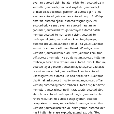
ayarları
,
autocad çizim hataları çözümleri
,
autocad çizim
komutları
,
autocad çizim nasıl kaydedilir
,
autocad çıktı
alırken dikkat edilmesi gerekenler
,
autocad çıktı alma
ayarları
,
autocad çıktı ayarları
,
autocad dwg dxf pdf dışa
aktarma
,
autocad eğitim
,
autocad f tuşları işlevleri
,
autocad grid ve snap ayarları
,
autocad hataları ve
çözümleri
,
autocad hatch görünmüyor
,
autocad hatch
komutu
,
autocad ile hızlı teknik çizim
,
autocad ile
profesyonel çizim
,
autocad join komutu çalışmıyor
,
autocad kısayolları
,
autocad komut kısa yolları
,
autocad
komut listesi
,
autocad komut listesi pdf indir
,
autocad
komutları
,
autocad komutları listesi
,
autocad komutları
pdf
,
autocad komutları ve açıklamaları
,
autocad kullanım
rehberi
,
autocad layer komutları
,
autocad layer kullanımı
,
autocad layer yönetimi
,
autocad layout ayarları
,
autocad
layout ve model farkı
,
autocad line komutu
,
autocad
lisans işlemleri
,
autocad lisp nedir nasıl yazılır
,
autocad
lisp örnekleri
,
autocad modify komutları
,
autocad offset
komutu
,
autocad öğrenme rehberi
,
autocad ölçülendirme
komutları
,
autocad plot nedir nasıl yapılır
,
autocad plot
style farkı
,
autocad profesyonel ipuçları
,
autocad scale
referans kullanımı
,
autocad snap ayarları
,
autocad
template oluşturma
,
autocad trim komutu
,
autocad tüm
komutlar
,
autocad ücretsiz kullanım yolları
,
autocad xref
nasıl kullanılır
,
erase
,
explode
,
extend
,
extrude
,
fillet
,