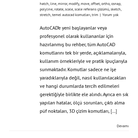
hatch
,
line
,
mirror
,
modify
,
move
,
offset
,
ortho
,
osnap
,
polyline
,
rotate
,
scale
,
scale referans çözümü
,
sketch
,
stretch
,
temel autocad komutları
,
trim
|
Yorum yok
AutoCAD’e yeni başlayanlar veya
profesyonel olarak kullananlar için
hazırlanmış bu rehber, tüm AutoCAD
komutlarını tek bir yerde, açıklamalarıyla,
kullanım örnekleriyle ve pratik ipuçlarıyla
sunmaktadır. Komutlar sadece ne işe
yaradıklarıyla değil, nasıl kullanılacakları
ve hangi durumlarda tercih edilmeleri
gerektiğiyle birlikte ele alındı. Ayrıca en sık
yapılan hatalar, ölçü sorunları, çıktı alma
püf noktaları, 3D çizim komutları,
[...]
Devamı