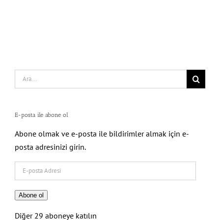
Search
for:
E-posta ile abone ol
Abone olmak ve e-posta ile bildirimler almak için e-
posta adresinizi girin.
E-
posta
Adresi
Abone ol
Diğer 29 aboneye katılın