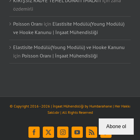
KİRİŞSİZ RADYE TEMEL DONATI İMALATI
için
zana
özdemirli
Poisson Oranı
için
Elastisite Modülü(Young Modülü)
ve Hooke Kanunu | İnşaat Mühendisliği
Elastisite Modülü(Young Modülü) ve Hooke Kanunu
için
Poisson Oranı | İnşaat Mühendisliği
© Copyright 2016 -
2026
| İnşaat Mühendisliği by
Humbarahane
| Her Hakkı
Saklıdır | All Rights Reserved
Abone ol
Facebook
X
Instagram
YouTube
Rss
Tiktok