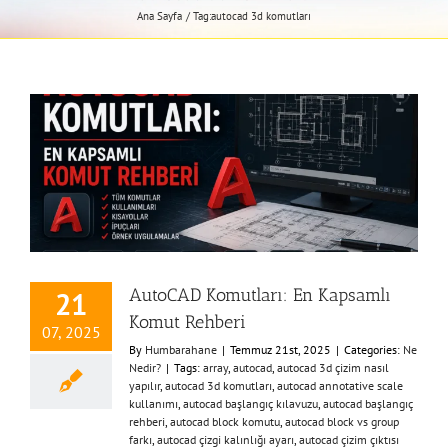
Ana Sayfa
Tag:
autocad 3d komutları
AutoCAD Komutları: En Kapsamlı
21
Komut Rehberi
07, 2025
By
Humbarahane
|
Temmuz 21st, 2025
|
Categories:
Ne
Nedir?
|
Tags:
array
,
autocad
,
autocad 3d çizim nasıl
yapılır
,
autocad 3d komutları
,
autocad annotative scale
kullanımı
,
autocad başlangıç kılavuzu
,
autocad başlangıç
rehberi
,
autocad block komutu
,
autocad block vs group
farkı
,
autocad çizgi kalınlığı ayarı
,
autocad çizim çıktısı