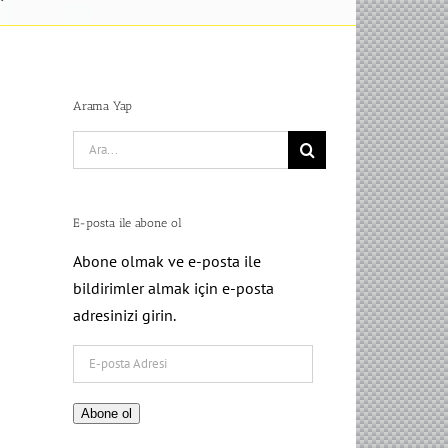
Arama Yap
Search
for:
E-posta ile abone ol
Abone olmak ve e-posta ile
bildirimler almak için e-posta
adresinizi girin.
E-
posta
Adresi
Abone ol