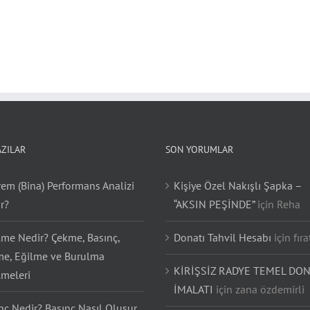
AZILAR
SON YORUMLAR
em (Bina) Performans Analizi
Kişiye Özel Nakışlı Şapka –
r?
“AKSIN PEŞİNDE”
için
Reha
lme Nedir? Çekme, Basınç,
Donatı Tahvil Hesabı
için
fıra
e, Eğilme ve Burulma
KİRİŞSİZ RADYE TEMEL DON
lmeleri
İMALATI
için
zana özdemirli
nç Nedir? Basınç Nasıl Oluşur