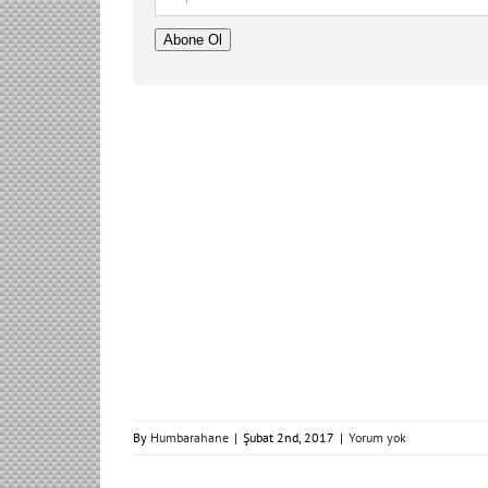
posta
Adresi
Abone Ol
By
Humbarahane
|
Şubat 2nd, 2017
|
Yorum yok