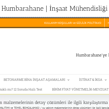
Humbarahane | İnşaat Mühendisliği
KULLANIM KOŞULLARI ve GİZLİLİK POLİTİKASI
Humbarahane'ye h
BETONARME BİNA İNŞAAT AŞAMALARI
İSTİNAT & İKSA
klı mı? 12 Soruda Hızlı Test
BİRİM FİYAT-YÖNETMELİK-MEVZUA
m malzemelerinin detay çözümleri ile ilgili karşılaştırma
YALITIMI ve TEMEL BOHÇALAMASI
su yalıtım malzemelerinin detay çözümleri ile ilgili karşıl