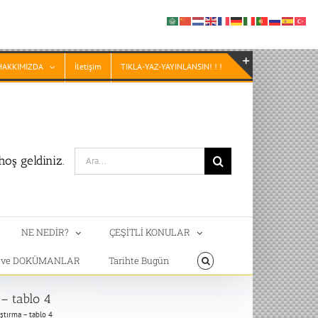
HAKKIMIZDA
İletişim
TIKLA-YAZ-YAYINLANSIN! ! !
Toggle
Sliding
Bar
Area
Search
oş geldiniz.
for:
NE NEDİR?
ÇEŞİTLİ KONULAR
T ve DOKÜMANLAR
Tarihte Bugün
 – tablo 4
aştırma – tablo 4