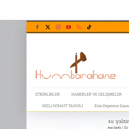
Skip
Facebook
X
Instagram
YouTube
Rss
Tiktok
to
content
ETKİNLİKLER
HABERLER VE GELİŞMELER
HIZLI DONATI TAHVİLİ
Evin Depreme Dayanı
su yalıtı
Ana Sayfa
SU 