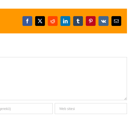
Facebook
X
Reddit
LinkedIn
Tumblr
Pinterest
Vk
E-
posta