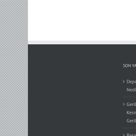
SON Y
Depr
Nedi
Geri
Kesm
Geri
Bası