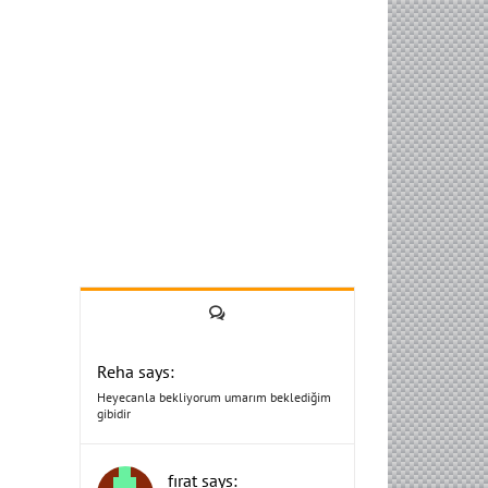
Yorum
Reha says:
Heyecanla bekliyorum umarım beklediğim
gibidir
fırat says: