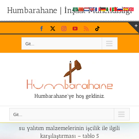
Humbarahane | İnşaat Mühendisliği
Skip
Facebook
X
Instagram
YouTube
Rss
Tiktok
to
content
Git...
Humbarahane'ye hoş geldiniz.
Git...
su yalıtım malzemelerinin işçilik ile ilgili
karşılaştırması – tablo 5