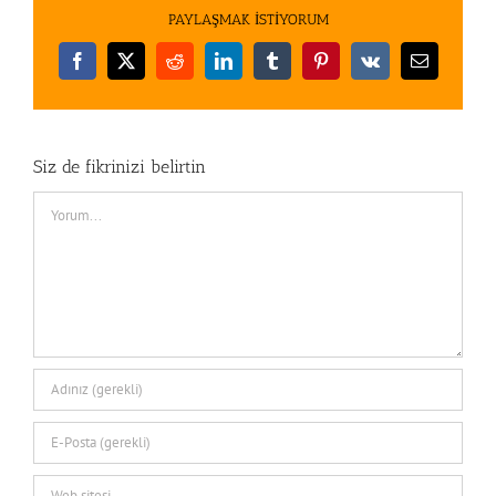
PAYLAŞMAK İSTİYORUM
Facebook
X
Reddit
LinkedIn
Tumblr
Pinterest
Vk
E-
posta
Siz de fikrinizi belirtin
Comment