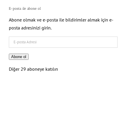
E-posta ile abone ol
Abone olmak ve e-posta ile bildirimler almak için e-
posta adresinizi girin.
E-
posta
Adresi
Abone ol
Diğer 29 aboneye katılın