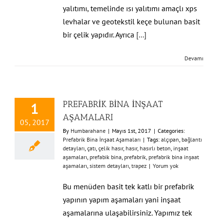
yalıtımı, temelinde ısı yalıtımı amaçlı xps
levhalar ve geotekstil keçe bulunan basit
bir çelik yapıdır. Ayrıca
[...]
Devamı
PREFABRİK BİNA İNŞAAT
1
AŞAMALARI
05, 2017
By
Humbarahane
|
Mayıs 1st, 2017
|
Categories:
Prefabrik Bina İnşaat Aşamaları
|
Tags:
alçıpan
,
bağlantı
detayları
,
çatı
,
çelik hasır
,
hasır
,
hasırlı beton
,
inşaat
aşamaları
,
prefabik bina
,
prefabrik
,
prefabrik bina inşaat
aşamaları
,
sistem detayları
,
trapez
|
Yorum yok
Bu menüden basit tek katlı bir prefabrik
yapının yapım aşamaları yani inşaat
aşamalarına ulaşabilirsiniz. Yapımız tek