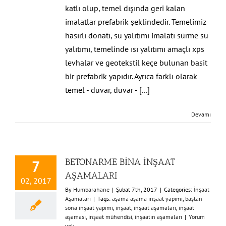
katlı olup, temel dışında geri kalan
imalatlar prefabrik şeklindedir. Temelimiz
hasırlı donatı, su yalıtımı imalatı sürme su
yalıtımı, temelinde ısı yalıtımı amaçlı xps
levhalar ve geotekstil keçe bulunan basit
bir prefabrik yapıdır. Ayrıca farklı olarak
temel - duvar, duvar -
[...]
Devamı
BETONARME BİNA İNŞAAT
7
AŞAMALARI
02, 2017
By
Humbarahane
|
Şubat 7th, 2017
|
Categories:
İnşaat
Aşamaları
|
Tags:
aşama aşama inşaat yapımı
,
baştan
sona inşaat yapımı
,
inşaat
,
inşaat aşamaları
,
inşaat
aşaması
,
inşaat mühendisi
,
inşaatın aşamaları
|
Yorum
yok