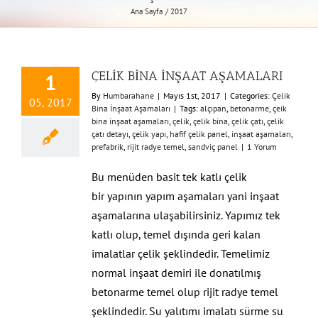
Ana Sayfa
2017
ÇELİK BİNA İNŞAAT AŞAMALARI
1
By
Humbarahane
|
Mayıs 1st, 2017
|
Categories:
Çelik
05, 2017
Bina İnşaat Aşamaları
|
Tags:
alçıpan
,
betonarme
,
çeik
bina inşaat aşamaları
,
çelik
,
çelik bina
,
çelik çatı
,
çelik
çatı detayı
,
çelik yapı
,
hafif çelik panel
,
inşaat aşamaları
,
prefabrik
,
rijit radye temel
,
sandviç panel
|
1 Yorum
Bu menüden basit tek katlı çelik
bir yapının yapım aşamaları yani inşaat
aşamalarına ulaşabilirsiniz. Yapımız tek
katlı olup, temel dışında geri kalan
imalatlar çelik şeklindedir. Temelimiz
normal inşaat demiri ile donatılmış
betonarme temel olup rijit radye temel
şeklindedir. Su yalıtımı imalatı sürme su