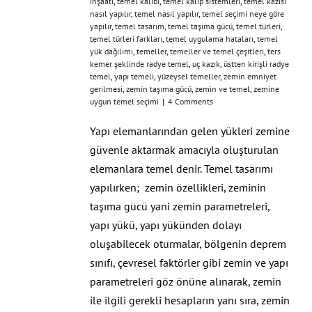
inşaatı
,
temel kalıbı
,
temel kalıp sistemleri
,
temel kazısı
nasıl yapılır
,
temel nasıl yapılır
,
temel seçimi neye göre
yapılır
,
temel tasarım
,
temel taşıma gücü
,
temel türleri
,
temel türleri farkları
,
temel uygulama hataları
,
temel
yük dağılımı
,
temeller
,
temeller ve temel çeşitleri
,
ters
kemer şeklinde radye temel
,
uç kazık
,
üstten kirişli radye
temel
,
yapı temeli
,
yüzeysel temeller
,
zemin emniyet
gerilmesi
,
zemin taşıma gücü
,
zemin ve temel
,
zemine
uygun temel seçimi
|
4 Comments
Yapı elemanlarından gelen yükleri zemine
güvenle aktarmak amacıyla oluşturulan
elemanlara temel denir. Temel tasarımı
yapılırken; zemin özellikleri, zeminin
taşıma gücü yani zemin parametreleri,
yapı yükü, yapı yükünden dolayı
oluşabilecek oturmalar, bölgenin deprem
sınıfı, çevresel faktörler gibi zemin ve yapı
parametreleri göz önüne alınarak, zemin
ile ilgili gerekli hesapların yanı sıra, zemin