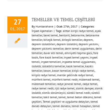
TEMELLER VE TEMEL ÇEŞİTLERİ
27
By
Humbarahane
|
Ocak 27th, 2017
|
Categories:
01, 2017
İnşaat Aşamaları
|
Tags:
alttan kirişli radye temel
,
ayak
temeller
,
baret temel
,
bentonit
,
betonarme
,
betonarme
temeller
,
birleşik temel
,
birleşik temeller
,
deprem
,
deprem izolatörleri
,
deprem izolatörü
,
deprem yalıtımı
,
deprem yalıtımlı temeller
,
derin temel uygulaması
,
derin
temeller
,
duvar altı temel
,
emniyetli taşıma gücü
,
fore
kazık
,
fore kazık temeller
,
inşaat temel yapımı
,
inşaat
temeli
,
inşaat temelleri
,
inşaatta temel uygulaması
,
izolatör
,
izolatörlü temeller
,
kazık temeller
,
kazıklı
temeller
,
keson
,
keson temeller
,
kirişli radye temel
,
kirişsiz radye temel
,
mantar şeklinde radye temel
,
münferit temel
,
münferit temel nedir
,
mütemadi temel
,
mütemadi temeller
,
radye jeneral temel
,
radye temel
,
radye temel nedir
,
rijit radye temel
,
sismik damper
,
sismik
izolatör
,
sismik sönümleyici
,
sürekli temel nedir
,
sürekli
temeller
,
tekil temel
,
temel
,
temel beton dökümü
,
temel
çeşitleri
,
Temel çeşitleri ve uygulama detayları
,
temel
donatı detayları
,
temel donatısı
,
temel hesapları
,
temel