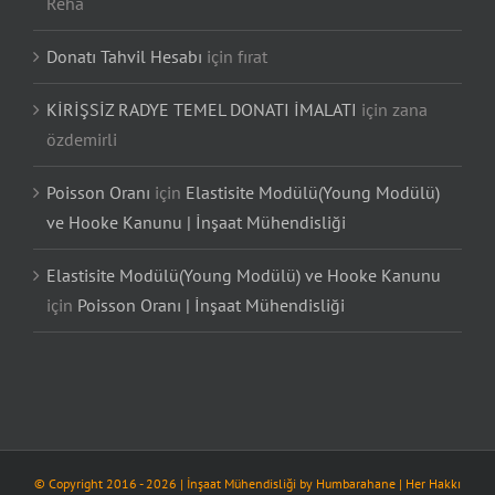
Reha
Donatı Tahvil Hesabı
için
fırat
KİRİŞSİZ RADYE TEMEL DONATI İMALATI
için
zana
özdemirli
Poisson Oranı
için
Elastisite Modülü(Young Modülü)
ve Hooke Kanunu | İnşaat Mühendisliği
Elastisite Modülü(Young Modülü) ve Hooke Kanunu
için
Poisson Oranı | İnşaat Mühendisliği
© Copyright 2016 -
2026
| İnşaat Mühendisliği by
Humbarahane
| Her Hakkı