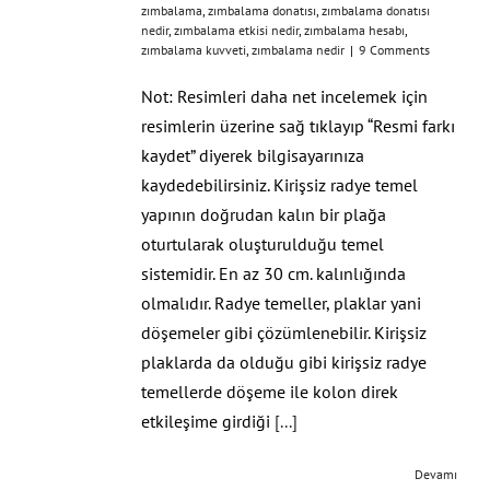
zımbalama
,
zımbalama donatısı
,
zımbalama donatısı
nedir
,
zımbalama etkisi nedir
,
zımbalama hesabı
,
zımbalama kuvveti
,
zımbalama nedir
|
9 Comments
Not: Resimleri daha net incelemek için
resimlerin üzerine sağ tıklayıp “Resmi farkı
kaydet” diyerek bilgisayarınıza
kaydedebilirsiniz. Kirişsiz radye temel
yapının doğrudan kalın bir plağa
oturtularak oluşturulduğu temel
sistemidir. En az 30 cm. kalınlığında
olmalıdır. Radye temeller, plaklar yani
döşemeler gibi çözümlenebilir. Kirişsiz
plaklarda da olduğu gibi kirişsiz radye
temellerde döşeme ile kolon direk
etkileşime girdiği
[...]
Devamı