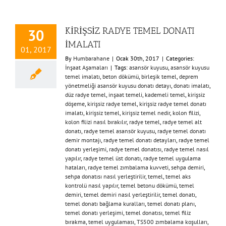
KİRİŞSİZ RADYE TEMEL DONATI
30
İMALATI
01, 2017
By
Humbarahane
|
Ocak 30th, 2017
|
Categories:
İnşaat Aşamaları
|
Tags:
asansör kuyusu
,
asansör kuyusu
temel imalatı
,
beton dökümü
,
birleşik temel
,
deprem
yönetmeliği asansör kuyusu donatı detayı
,
donatı imalatı
,
düz radye temel
,
inşaat temeli
,
kademeli temel
,
kirişsiz
döşeme
,
kirişsiz radye temel
,
kirişsiz radye temel donatı
imalatı
,
kirişsiz temel
,
kirişsiz temel nedir
,
kolon filizi
,
kolon filizi nasıl bırakılır
,
radye temel
,
radye temel alt
donatı
,
radye temel asansör kuyusu
,
radye temel donatı
demir montajı
,
radye temel donatı detayları
,
radye temel
donatı yerleşimi
,
radye temel donatısı
,
radye temel nasıl
yapılır
,
radye temel üst donatı
,
radye temel uygulama
hataları
,
radye temel zımbalama kuvveti
,
sehpa demiri
,
sehpa donatısı nasıl yerleştirilir
,
temel
,
temel aks
kontrolü nasıl yapılır
,
temel betonu dökümü
,
temel
demiri
,
temel demiri nasıl yerleştirilir
,
temel donatı
,
temel donatı bağlama kuralları
,
temel donatı planı
,
temel donatı yerleşimi
,
temel donatısı
,
temel filiz
bırakma
,
temel uygulaması
,
TS500 zımbalama koşulları
,