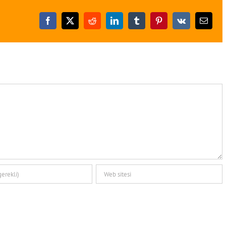
Facebook
X
Reddit
LinkedIn
Tumblr
Pinterest
Vk
E-
posta