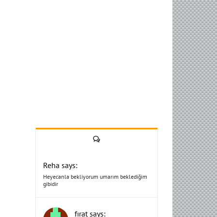
Yorum
Reha says:
Heyecanla bekliyorum umarım beklediğim
gibidir
fırat says: