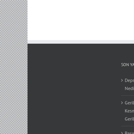
SON Y
Depr
Nedi
Geri
Kesm
Geri
Bası