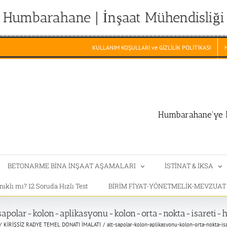
Humbarahane | İnşaat Mühendisliği
KULLANIM KOŞULLARI ve GİZLİLİK POLİTİKASI
Humbarahane'ye h
BETONARME BİNA İNŞAAT AŞAMALARI
İSTİNAT & İKSA
klı mı? 12 Soruda Hızlı Test
BİRİM FİYAT-YÖNETMELİK-MEVZUA
sapolar-kolon-aplikasyonu-kolon-orta-nokta-isareti-h
KİRİŞSİZ RADYE TEMEL DONATI İMALATI
alt-sapolar-kolon-aplikasyonu-kolon-orta-nokta-isa