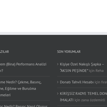
AZILAR
SON YORUMLAR
em (Bina) Performans Analizi
Kişiye Özel Nakışlı Şapka –
r?
“AKSIN PEŞİNDE”
için
Reha
lme Nedir? Çekme, Basınç,
Donatı Tahvil Hesabı
için
fıra
e, Eğilme ve Burulma
KİRİŞSİZ RADYE TEMEL DON
lmeleri
İMALATI
için
zana özdemirli
nç Nedir? Basınç Nasıl Oluşur