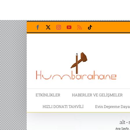
Skip
Facebook
X
Instagram
YouTube
Rss
Tiktok
to
content
ETKİNLİKLER
HABERLER VE GELİŞMELER
HIZLI DONATI TAHVİLİ
Evin Depreme Dayanı
alt-
Ana Sayfa