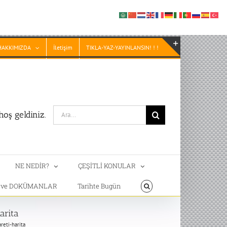
HAKKIMIZDA
İletişim
TIKLA-YAZ-YAYINLANSIN! ! !
Toggle
Sliding
Bar
Area
Search
oş geldiniz.
for:
NE NEDİR?
ÇEŞİTLİ KONULAR
T ve DOKÜMANLAR
Tarihte Bugün
arita
reti-harita