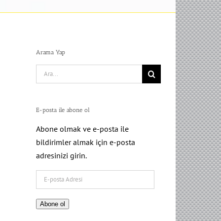
Arama Yap
Search
for:
E-posta ile abone ol
Abone olmak ve e-posta ile
bildirimler almak için e-posta
adresinizi girin.
E-
posta
Adresi
Abone ol