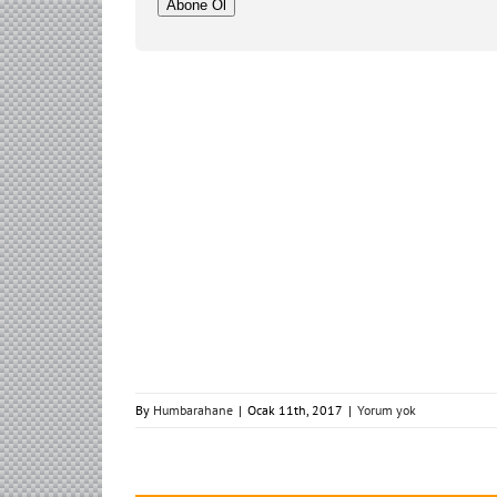
Adresi
Abone Ol
By
Humbarahane
|
Ocak 11th, 2017
|
Yorum yok