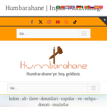
Humbarahane | İnşaat Mühendisliği
Skip
Facebook
X
Instagram
YouTube
Rss
Tiktok
to
content
Git...
Humbarahane'ye hoş geldiniz.
Git...
kolon-alt-ilave-donatilari-sapolar-ve-sehpa-
donati-imalatlar