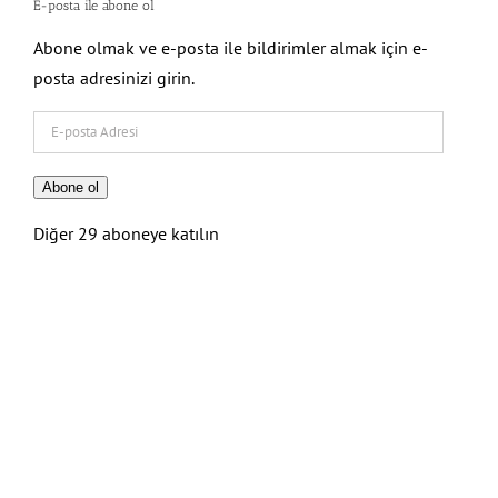
E-posta ile abone ol
Abone olmak ve e-posta ile bildirimler almak için e-
posta adresinizi girin.
E-
posta
Adresi
Abone ol
Diğer 29 aboneye katılın