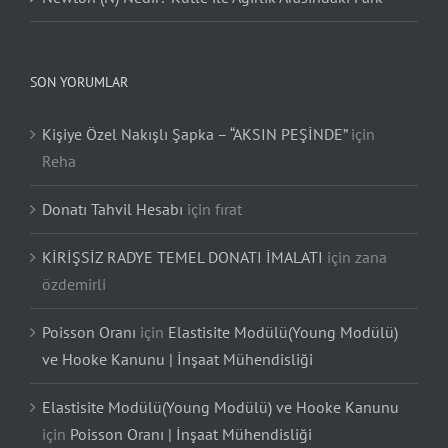
SON YORUMLAR
Kişiye Özel Nakışlı Şapka – “AKSIN PEŞİNDE”
için
Reha
Donatı Tahvil Hesabı
için
fırat
KİRİŞSİZ RADYE TEMEL DONATI İMALATI
için
zana
özdemirli
Poisson Oranı
için
Elastisite Modülü(Young Modülü)
ve Hooke Kanunu | İnşaat Mühendisliği
Elastisite Modülü(Young Modülü) ve Hooke Kanunu
için
Poisson Oranı | İnşaat Mühendisliği