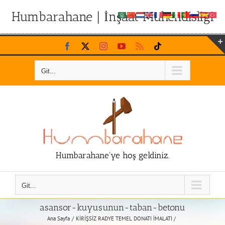
Humbarahane | İnşaat Mühendisliği
Skip
Facebook
X
Instagram
YouTube
Rss
Tiktok
to
content
Git...
Humbarahane'ye hoş geldiniz.
Git...
asansor-kuyusunun-taban-betonu
Ana Sayfa
KİRİŞSİZ RADYE TEMEL DONATI İMALATI