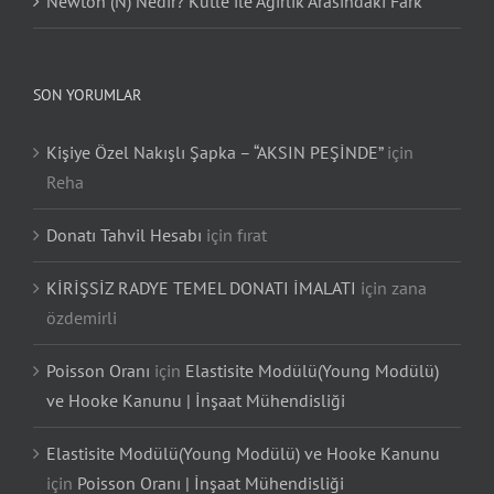
Newton (N) Nedir? Kütle ile Ağırlık Arasındaki Fark
SON YORUMLAR
Kişiye Özel Nakışlı Şapka – “AKSIN PEŞİNDE”
için
Reha
Donatı Tahvil Hesabı
için
fırat
KİRİŞSİZ RADYE TEMEL DONATI İMALATI
için
zana
özdemirli
Poisson Oranı
için
Elastisite Modülü(Young Modülü)
ve Hooke Kanunu | İnşaat Mühendisliği
Elastisite Modülü(Young Modülü) ve Hooke Kanunu
için
Poisson Oranı | İnşaat Mühendisliği