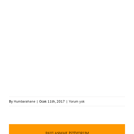
By
Humbarahane
|
Ocak 11th, 2017
|
Yorum yok
PAYLAŞMAK İSTİYORUM