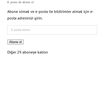
E-posta ile abone ol
Abone olmak ve e-posta ile bildirimler almak için e-
posta adresinizi girin.
E-
posta
Adresi
Abone ol
Diğer 29 aboneye katılın