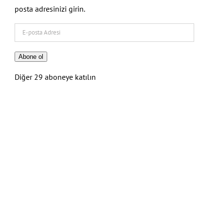
posta adresinizi girin.
E-
posta
Adresi
Abone ol
Diğer 29 aboneye katılın