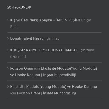
SON YORUMLAR
Kişiye Özel Nakışlı Şapka – “AKSIN PEŞİNDE”
için
Reha
Donatı Tahvil Hesabı
için
fırat
KİRİŞSİZ RADYE TEMEL DONATI İMALATI
için
zana
özdemirli
Poisson Oranı
için
Elastisite Modülü(Young Modülü)
ve Hooke Kanunu | İnşaat Mühendisliği
Elastisite Modülü(Young Modülü) ve Hooke Kanunu
için
Poisson Oranı | İnşaat Mühendisliği