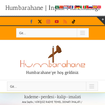
Humbarahane | İnşaat Mühendisliği
Skip
Facebook
X
Instagram
YouTube
Rss
Tiktok
to
content
Git...
Humbarahane'ye hoş geldiniz.
Git...
kademe-perdesi-kalip-imalati
Ana Sayfa
KİRİŞSİZ RADYE TEMEL DONATI İMALATI