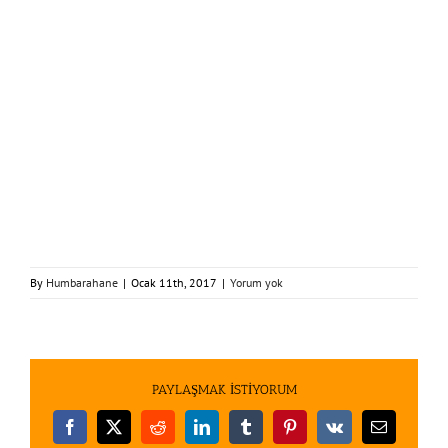
By
Humbarahane
|
Ocak 11th, 2017
|
Yorum yok
PAYLAŞMAK İSTİYORUM
Facebook
X
Reddit
LinkedIn
Tumblr
Pinterest
Vk
E-