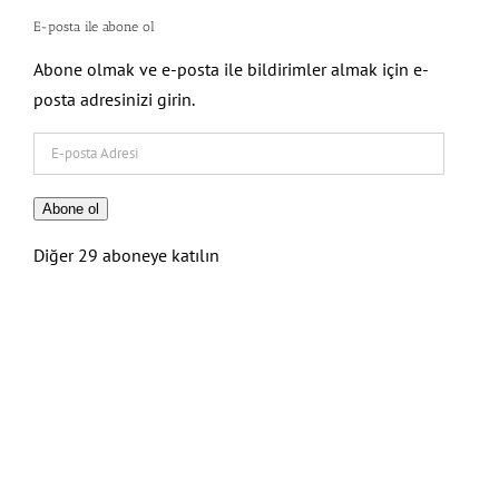
E-posta ile abone ol
Abone olmak ve e-posta ile bildirimler almak için e-
posta adresinizi girin.
E-
posta
Adresi
Abone ol
Diğer 29 aboneye katılın