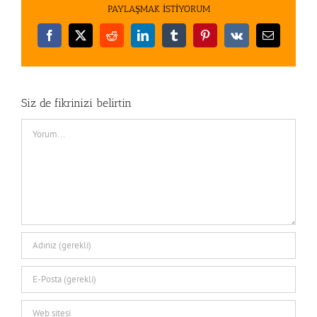
PAYLAŞMAK İSTİYORUM
Facebook
X
Reddit
LinkedIn
Tumblr
Pinterest
Vk
E-
posta
Siz de fikrinizi belirtin
Comment