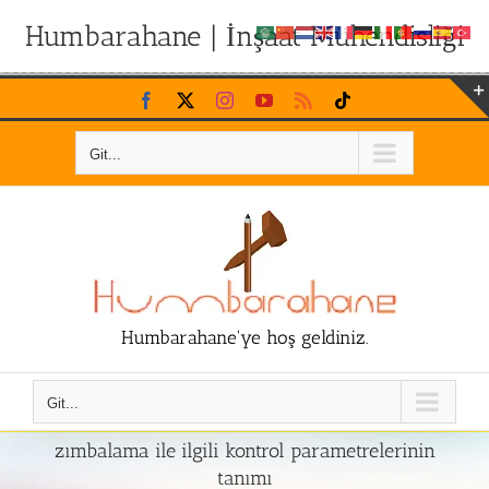
Humbarahane | İnşaat Mühendisliği
Skip
Facebook
X
Instagram
YouTube
Rss
Tiktok
to
content
Git...
Humbarahane'ye hoş geldiniz.
Git...
zımbalama ile ilgili kontrol parametrelerinin
tanımı