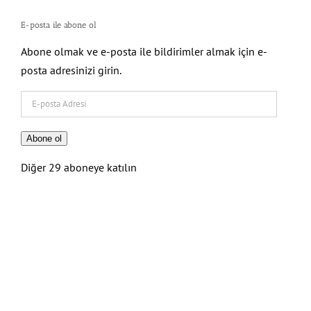
E-posta ile abone ol
Abone olmak ve e-posta ile bildirimler almak için e-
posta adresinizi girin.
E-
posta
Adresi
Abone ol
Diğer 29 aboneye katılın