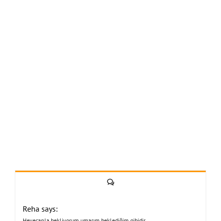
Yorum
Reha says:
Heyecanla bekliyorum umarım beklediğim gibidir