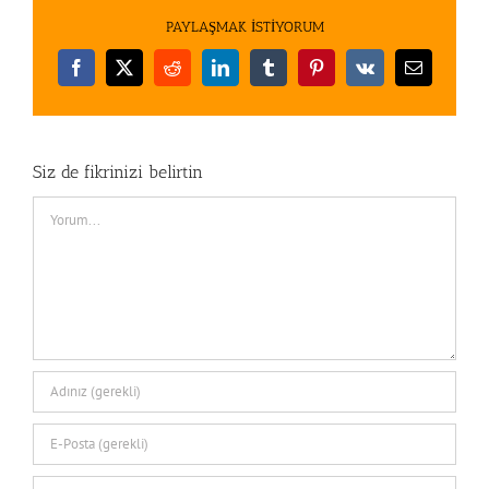
PAYLAŞMAK İSTİYORUM
Facebook
X
Reddit
LinkedIn
Tumblr
Pinterest
Vk
E-
posta
Siz de fikrinizi belirtin
Comment